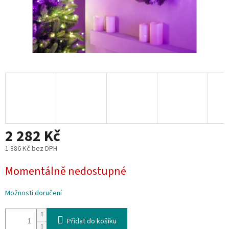
2 282 Kč
1 886 Kč bez DPH
Měrná
Momentálně nedostupné
cena:
Možnosti doručení
Přidat do košíku