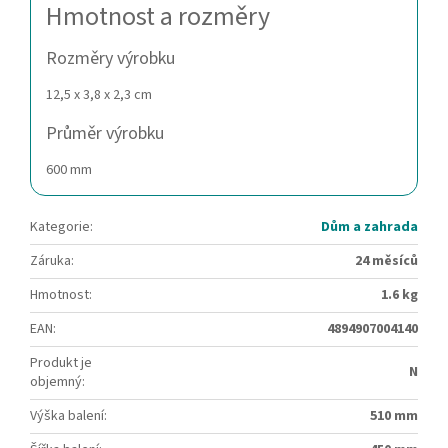
Hmotnost a rozměry
Rozměry výrobku
12,5 x 3,8 x 2,3 cm
Průměr výrobku
600 mm
Kategorie
:
Dům a zahrada
Záruka
:
24 měsíců
Hmotnost
:
1.6 kg
EAN
:
4894907004140
Produkt je
N
objemný
:
Výška balení
:
510 mm