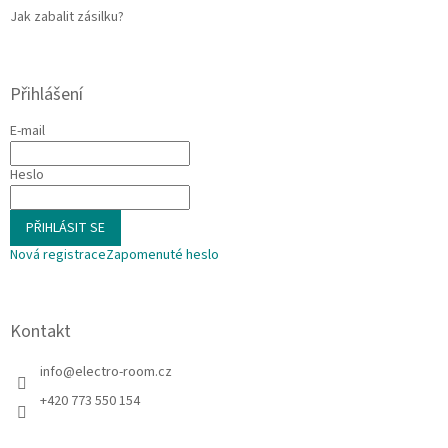
Jak zabalit zásilku?
Přihlášení
E-mail
Heslo
PŘIHLÁSIT SE
Nová registrace
Zapomenuté heslo
Kontakt
info
@
electro-room.cz
+420 773 550 154