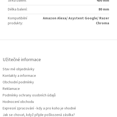
Šířka balení
:
450 mm
Délka balení
:
80 mm
Kompatibilní
Amazon Alexa/ Asystent Google/ Razer
produkty
:
Chroma
Z
á
p
a
Užitečné informace
t
Stav mé objednávky
í
Kontakty a informace
Obchodní podmínky
Reklamace
Podmínky ochrany osobních údajů
Hodnocení obchodu
Expresní zpracování - kdy a pro koho je vhodné
Jak se chovat, když přijde poškozená zásilka?