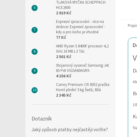
TLAKOVÁ MYČKA SCHEPPACH
HCE2600
2 819 Kč
Expresní zpracování
- více na
Popi
stránce: Expresní zpracování -
kdy a pro koho je vhodné
77 Kč
D
AMD Ryzen 5 8400F procesor 4,2
GHz 16 MB L3 Tác
V
2 501 Kč
Stojanový vysavač Samsung Jet
D
65 Pet VS15A60AGR5
4 156 Kč
Al
Camry Premium CR 8052 pračka
Horní plnění 3 kg Šedá, Bílá
R
2 345 Kč
10
K
Dotazník
Su
Jaký způsob platby nejčastěji volíte?