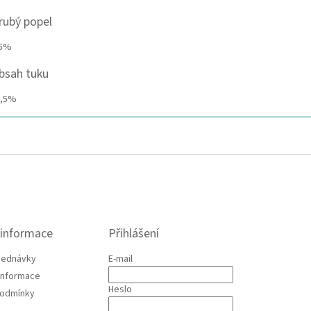
rubý popel
,5%
bsah tuku
8,5%
 informace
Přihlášení
jednávky
E-mail
 informace
Heslo
podmínky