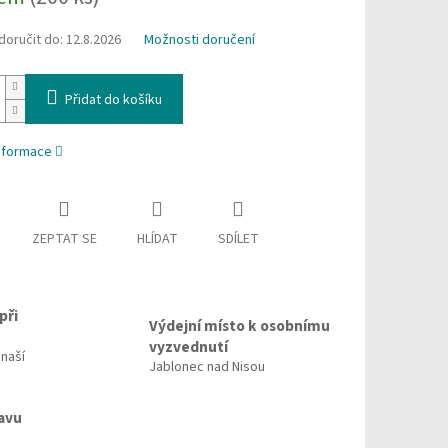
oručit do:
12.8.2026
Možnosti doručení
Přidat do košíku
informace
ZEPTAT SE
HLÍDAT
SDÍLET
při
Výdejní místo k osobnímu
vyzvednutí
 naší
Jablonec nad Nisou
avu