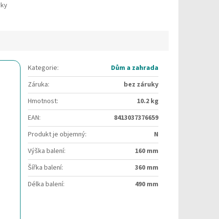
vky
Kategorie
:
Dům a zahrada
Záruka
:
bez záruky
Hmotnost
:
10.2 kg
EAN
:
8413037376659
Produkt je objemný
:
N
Výška balení
:
160 mm
Šířka balení
:
360 mm
Délka balení
:
490 mm