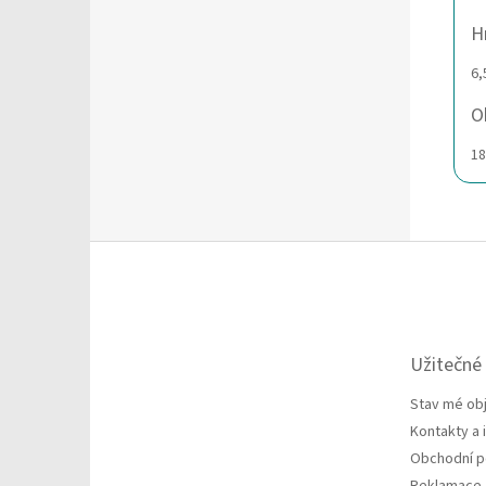
H
6
O
1
Z
á
p
a
t
Užitečné
í
Stav mé ob
Kontakty a
Obchodní 