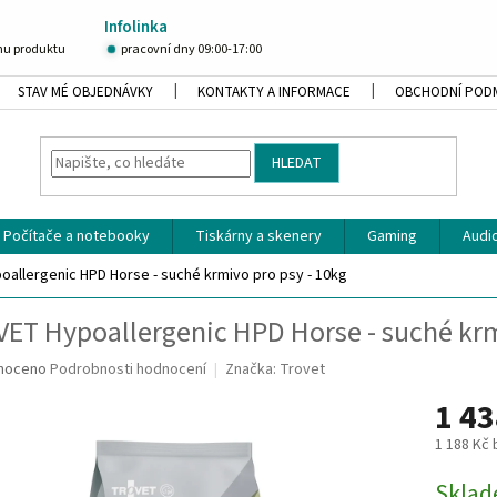
Infolinka
u produktu
pracovní dny 09:00-17:00
STAV MÉ OBJEDNÁVKY
KONTAKTY A INFORMACE
OBCHODNÍ POD
HLEDAT
Počítače a notebooky
Tiskárny a skenery
Gaming
Audio
allergenic HPD Horse - suché krmivo pro psy - 10kg
ET Hypoallergenic HPD Horse - suché krm
né
noceno
Podrobnosti hodnocení
Značka:
Trovet
ní
1 43
u
1 188 Kč
Měrná
Skla