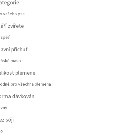
ategorie
o vašeho psa
áří zvířete
spělí
lavní příchuť
oňské maso
elikost plemene
odné pro všechna plemena
orma dávkování
evný
ez sóji
no