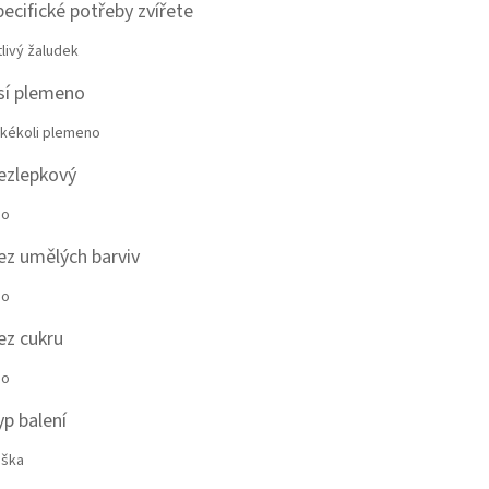
pecifické potřeby zvířete
tlivý žaludek
sí plemeno
kékoli plemeno
ezlepkový
no
ez umělých barviv
no
ez cukru
no
yp balení
aška