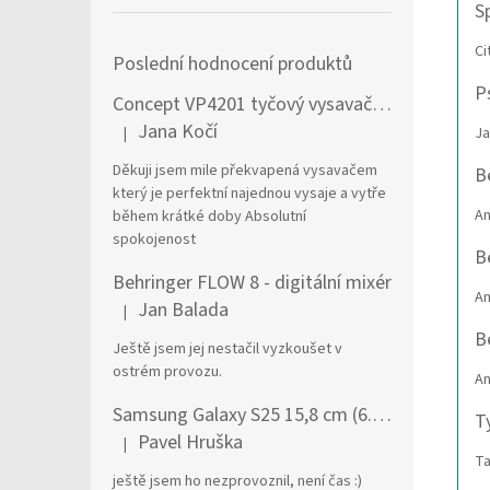
S
Ci
Poslední hodnocení produktů
P
Concept VP4201 tyčový vysavač / elektrický smeták Tyčový vysavač 2 v 1 AC Suché a mokré Bezsáčkové 0,6 l 90 W Černá, Stříbrná
Jana Kočí
Ja
|
Hodnocení produktu je 5 z 5 hvězdiček.
Děkuji jsem mile překvapená vysavačem
B
který je perfektní najednou vysaje a vytře
A
během krátké doby Absolutní
spokojenost
B
Behringer FLOW 8 - digitální mixér
A
Jan Balada
|
Hodnocení produktu je 5 z 5 hvězdiček.
B
Ještě jsem jej nestačil vyzkoušet v
ostrém provozu.
A
Samsung Galaxy S25 15,8 cm (6.2") Dual SIM Android 15 5G USB typu C 12 GB 256 GB 4000 mAh Námořnická modrá
T
Pavel Hruška
|
Hodnocení produktu je 1 z 5 hvězdiček.
T
ještě jsem ho nezprovoznil, není čas :)