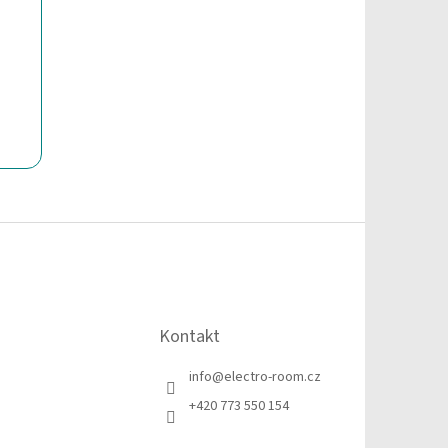
Kontakt
info
@
electro-room.cz
+420 773 550 154