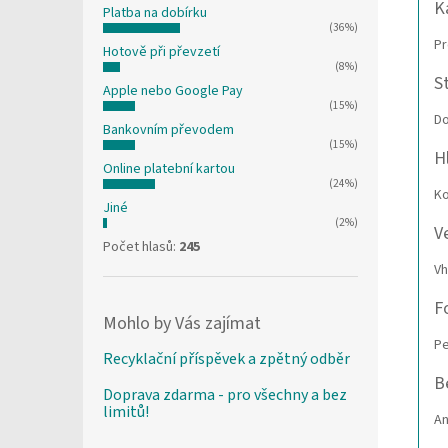
K
Platba na dobírku
(36%)
Pr
Hotově při převzetí
(8%)
St
Apple nebo Google Pay
(15%)
Do
Bankovním převodem
(15%)
H
Online platební kartou
(24%)
K
Jiné
(2%)
V
Počet hlasů:
245
Vh
F
Mohlo by Vás zajímat
P
Recyklační příspěvek a zpětný odběr
B
Doprava zdarma - pro všechny a bez
limitů!
A