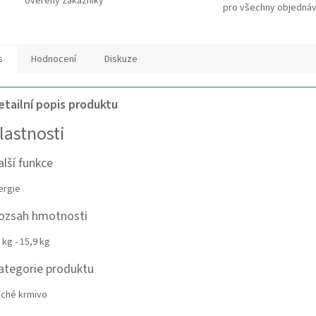
ověřený zákazníky
pro všechny objedná
s
Hodnocení
Diskuze
etailní popis produktu
lastnosti
alší funkce
ergie
ozsah hmotnosti
 kg - 15,9 kg
ategorie produktu
ché krmivo