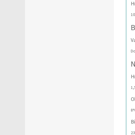
H
10
B
V
Do
N
H
1
O
8
B
2