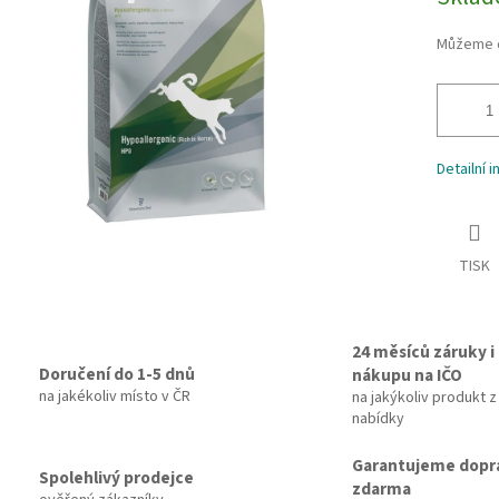
cena:
ek.
Můžeme d
Detailní 
TISK
24 měsíců záruky i 
Doručení do 1-5 dnů
nákupu na IČO
na jakékoliv místo v ČR
na jakýkoliv produkt z
nabídky
Garantujeme dopr
Spolehlivý prodejce
zdarma