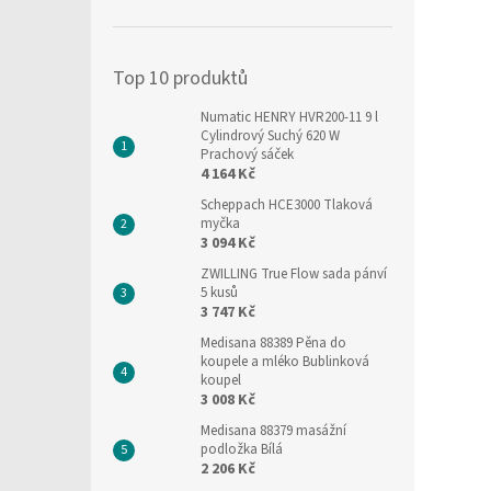
í
hvězdič
p
a
Top 10 produktů
n
e
Numatic HENRY HVR200-11 9 l
l
Cylindrový Suchý 620 W
Prachový sáček
4 164 Kč
Scheppach HCE3000 Tlaková
myčka
3 094 Kč
ZWILLING True Flow sada pánví
5 kusů
3 747 Kč
Medisana 88389 Pěna do
koupele a mléko Bublinková
koupel
3 008 Kč
Medisana 88379 masážní
podložka Bílá
2 206 Kč