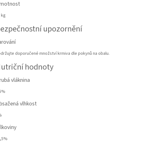
motnost
 kg
ezpečnostní upozornění
arování
držujte doporučené množství krmiva dle pokynů na obalu.
utriční hodnoty
rubá vláknina
,5%
bsažená vlhkost
%
ílkoviny
3,5%