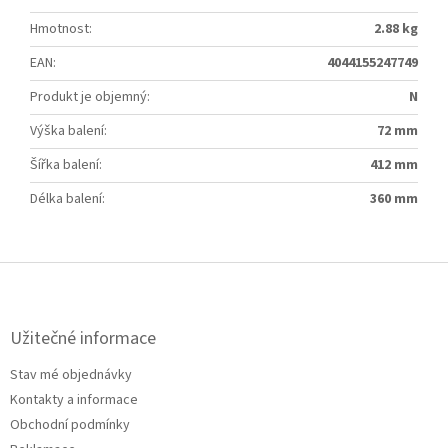
Hmotnost
:
2.88 kg
EAN
:
4044155247749
Produkt je objemný
:
N
Výška balení
:
72 mm
Šířka balení
:
412 mm
Délka balení
:
360 mm
Z
á
p
a
Užitečné informace
t
Stav mé objednávky
í
Kontakty a informace
Obchodní podmínky