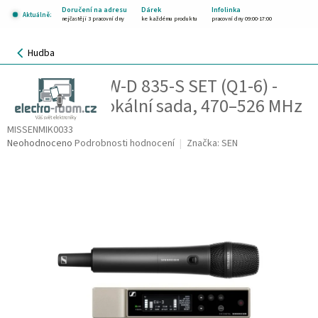
Přejít
Doručení na adresu
Dárek
Infolinka
Aktuálně:
na
nejčastěji 3 pracovní dny
ke každému produktu
pracovní dny 09:00-17:00
obsah
NÁKUPNÍ
Hudba
KOŠÍK
Sennheiser EW-D 835-S SET (Q1-6) -
CZK
bezdrátová vokální sada, 470–526 MHz
MISSENMIK0033
Průměrné
Neohodnoceno
Podrobnosti hodnocení
Značka:
SEN
hodnocení
produktu
je
0,0
z
5
hvězdiček.