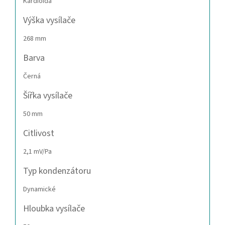
Kardioida
Výška vysílače
268 mm
Barva
Černá
Šířka vysílače
50 mm
Citlivost
2,1 mV/Pa
Typ kondenzátoru
Dynamické
Hloubka vysílače