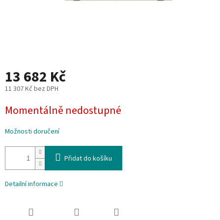
13 682 Kč
11 307 Kč bez DPH
Měrná
Momentálně nedostupné
cena:
Možnosti doručení
Přidat do košíku
Detailní informace