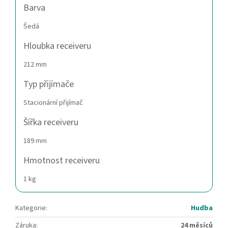
Barva
Šedá
Hloubka receiveru
212 mm
Typ přijímače
Stacionární přijímač
Šířka receiveru
189 mm
Hmotnost receiveru
1 kg
Kategorie
:
Hudba
Záruka
:
24 měsíců