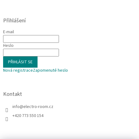
Přihlášení
E-mail
Heslo
PŘIHLÁSIT SE
Nová registrace
Zapomenuté heslo
Kontakt
info
@
electro-room.cz
+420 773 550 154