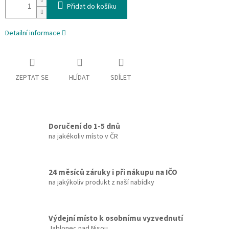
Přidat do košíku
Detailní informace
ZEPTAT SE
HLÍDAT
SDÍLET
Doručení do 1-5 dnů
na jakékoliv místo v ČR
24 měsíců záruky i při nákupu na IČO
na jakýkoliv produkt z naší nabídky
Výdejní místo k osobnímu vyzvednutí
Jablonec nad Nisou