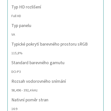
Typ HD rozlišení
Full HD
Typ panelu
VA
Typické pokrytí barevného prostoru sRGB
115,8%
Standard barevného gamutu
DCI-P3
Rozsah vodorovného snímání
98,496 - 392,4 kHz
Nativní poměr stran
16:9