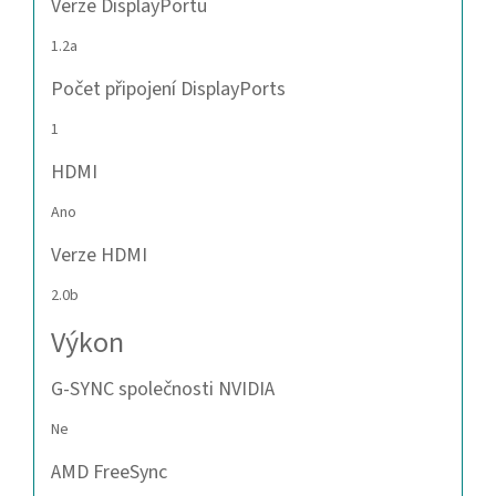
Verze DisplayPortu
1.2a
Počet připojení DisplayPorts
1
HDMI
Ano
Verze HDMI
2.0b
Výkon
G-SYNC společnosti NVIDIA
Ne
AMD FreeSync