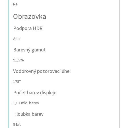
Ne
Obrazovka
Podpora HDR
Ano
Barevný gamut
91,5%
Vodorovný pozorovací úhel
178°
Počet barev displeje
1,07 mld. barev
Hloubka barev
8 bit