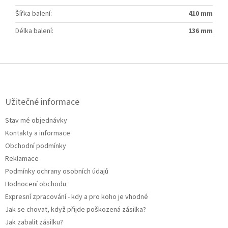
Šířka balení
:
410 mm
Délka balení
:
136 mm
Z
á
p
a
Užitečné informace
t
Stav mé objednávky
í
Kontakty a informace
Obchodní podmínky
Reklamace
Podmínky ochrany osobních údajů
Hodnocení obchodu
Expresní zpracování - kdy a pro koho je vhodné
Jak se chovat, když přijde poškozená zásilka?
Jak zabalit zásilku?