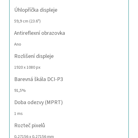
Úhlopříčka displeje
59,9 cm (23.6")
Antireflexní obrazovka
Ano
Rozlišení displeje
1920 x 1080 px
Barevná škála DCI-P3
91,5%
Doba odezvy (MPRT)
1 ms
Rozteč pixelů
0,27156 x 0,27156 mm