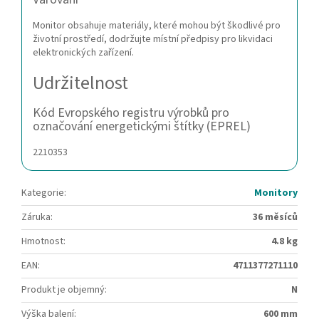
Monitor obsahuje materiály, které mohou být škodlivé pro
životní prostředí, dodržujte místní předpisy pro likvidaci
elektronických zařízení.
Udržitelnost
Kód Evropského registru výrobků pro
označování energetickými štítky (EPREL)
2210353
Kategorie
:
Monitory
Záruka
:
36 měsíců
Hmotnost
:
4.8 kg
EAN
:
4711377271110
Produkt je objemný
:
N
Výška balení
:
600 mm