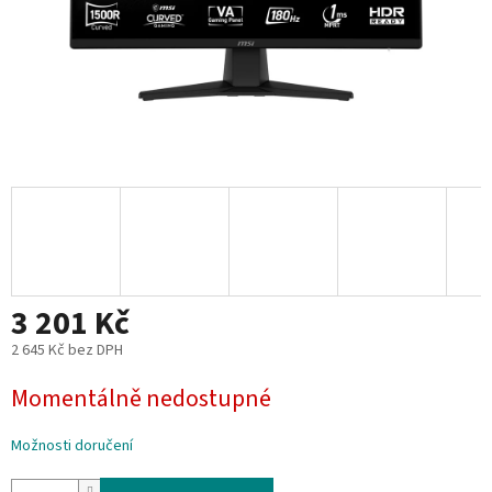
3 201 Kč
2 645 Kč bez DPH
Měrná
Momentálně nedostupné
cena:
Možnosti doručení