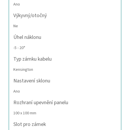
Ano
Výkyvný/otočný
Ne
Úhel náklonu
-5 - 20°
Typ zámku kabelu
Kensington
Nastavení sklonu
Ano
Rozhraní upevnění panelu
100 x 100 mm
Slot pro zámek