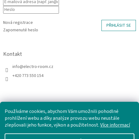
Nová registrace
PŘIHLÁSIT SE
Zapomenuté heslo
Kontakt
info
@
electro-room.cz
+420 773 550 154
Používáme cookies, abychom Vám umožnili pohodlné
prohlížení webu a díky analýze provozu webu neustále
zlepšovali jeho funkce, výkon a použitelnost.
Více informací