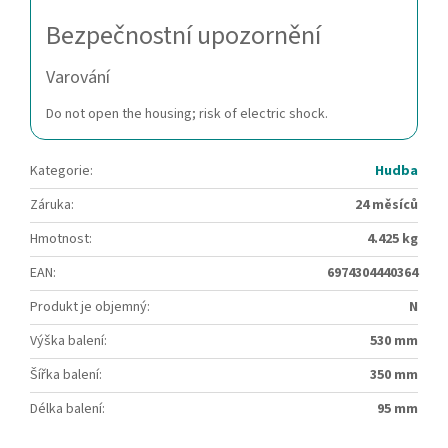
Bezpečnostní upozornění
Varování
Do not open the housing; risk of electric shock.
Kategorie
:
Hudba
Záruka
:
24 měsíců
Hmotnost
:
4.425 kg
EAN
:
6974304440364
Produkt je objemný
:
N
Výška balení
:
530 mm
Šířka balení
:
350 mm
Délka balení
:
95 mm