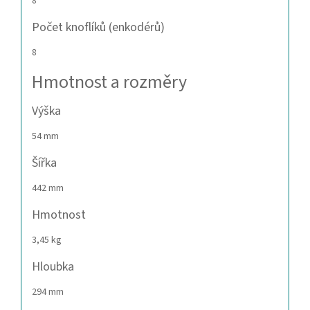
8
Počet knoflíků (enkodérů)
8
Hmotnost a rozměry
Výška
54 mm
Šířka
442 mm
Hmotnost
3,45 kg
Hloubka
294 mm