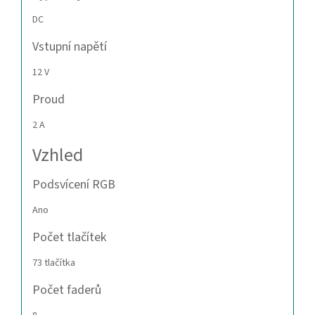
DC
Vstupní napětí
12 V
Proud
2 A
Vzhled
Podsvícení RGB
Ano
Počet tlačítek
73 tlačítka
Počet faderů