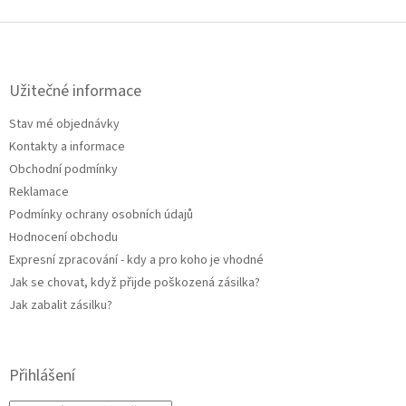
Z
á
p
a
Užitečné informace
t
Stav mé objednávky
í
Kontakty a informace
Obchodní podmínky
Reklamace
Podmínky ochrany osobních údajů
Hodnocení obchodu
Expresní zpracování - kdy a pro koho je vhodné
Jak se chovat, když přijde poškozená zásilka?
Jak zabalit zásilku?
Přihlášení