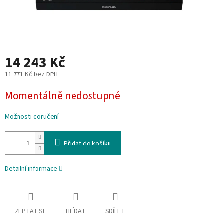
14 243 Kč
11 771 Kč bez DPH
Měrná
Momentálně nedostupné
cena:
Možnosti doručení
Přidat do košíku
Detailní informace
ZEPTAT SE
HLÍDAT
SDÍLET