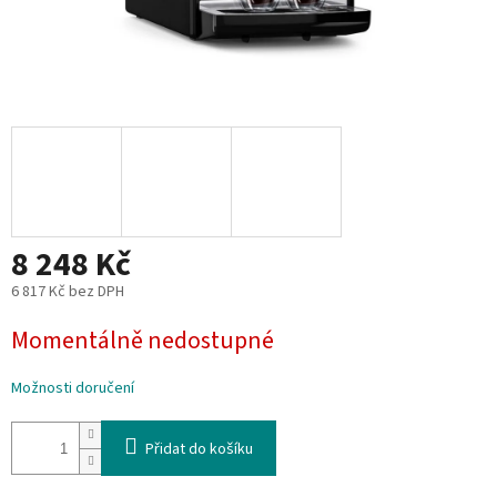
8 248 Kč
6 817 Kč bez DPH
Měrná
Momentálně nedostupné
cena:
Možnosti doručení
Přidat do košíku