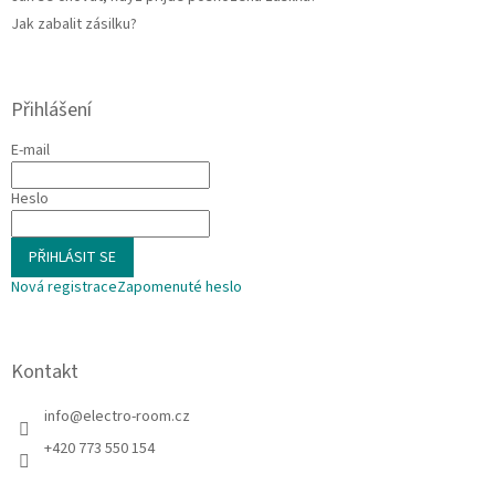
Jak zabalit zásilku?
Přihlášení
E-mail
Heslo
PŘIHLÁSIT SE
Nová registrace
Zapomenuté heslo
Kontakt
info
@
electro-room.cz
+420 773 550 154