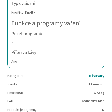
Typ ovládání
Knoflíky, Knoflík
Funkce a programy vaření
Počet programů
2
Příprava kávy
Ano
Kategorie
:
Kávovary
Záruka
:
12 měsíců
Hmotnost
:
8.72 kg
EAN
:
4006508221615
Produkt je objemný
:
N