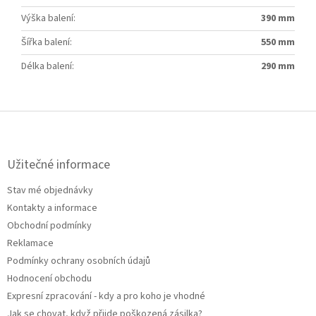
Výška balení
:
390 mm
Šířka balení
:
550 mm
Délka balení
:
290 mm
Z
á
p
a
Užitečné informace
t
Stav mé objednávky
í
Kontakty a informace
Obchodní podmínky
Reklamace
Podmínky ochrany osobních údajů
Hodnocení obchodu
Expresní zpracování - kdy a pro koho je vhodné
Jak se chovat, když přijde poškozená zásilka?