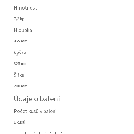
Hmotnost
7,2 kg
Hloubka
455 mm
Výška
325 mm
Šířka
200 mm
Údaje o balení
Počet kusů v balení
1 kusů