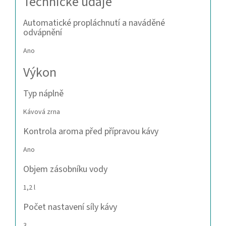
Technické údaje
Automatické propláchnutí a naváděné
odvápnění
Ano
Výkon
Typ náplně
Kávová zrna
Kontrola aroma před přípravou kávy
Ano
Objem zásobníku vody
1,2 l
Počet nastavení síly kávy
3