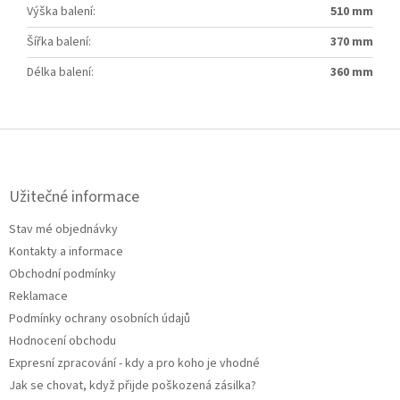
Výška balení
:
510 mm
Šířka balení
:
370 mm
Délka balení
:
360 mm
Z
á
p
a
Užitečné informace
t
Stav mé objednávky
í
Kontakty a informace
Obchodní podmínky
Reklamace
Podmínky ochrany osobních údajů
Hodnocení obchodu
Expresní zpracování - kdy a pro koho je vhodné
Jak se chovat, když přijde poškozená zásilka?