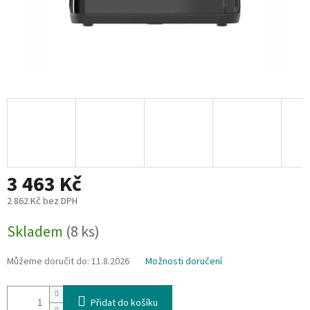
3 463 Kč
2 862 Kč bez DPH
Měrná
Skladem
(8 ks)
cena:
Můžeme doručit do:
11.8.2026
Možnosti doručení
Přidat do košíku