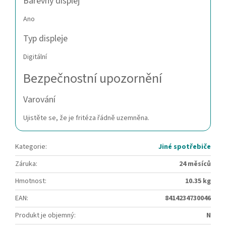
Barevný displej
Ano
Typ displeje
Digitální
Bezpečnostní upozornění
Varování
Ujistěte se, že je fritéza řádně uzemněna.
Kategorie
:
Jiné spotřebiče
Záruka
:
24 měsíců
Hmotnost
:
10.35 kg
EAN
:
8414234730046
Produkt je objemný
:
N