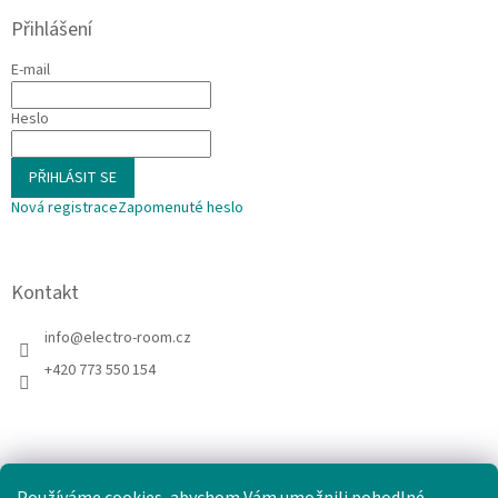
Přihlášení
E-mail
Heslo
PŘIHLÁSIT SE
Nová registrace
Zapomenuté heslo
Kontakt
info
@
electro-room.cz
+420 773 550 154