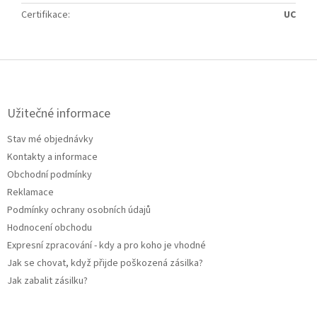
Certifikace
:
UC
Z
á
p
a
Užitečné informace
t
Stav mé objednávky
í
Kontakty a informace
Obchodní podmínky
Reklamace
Podmínky ochrany osobních údajů
Hodnocení obchodu
Expresní zpracování - kdy a pro koho je vhodné
Jak se chovat, když přijde poškozená zásilka?
Jak zabalit zásilku?