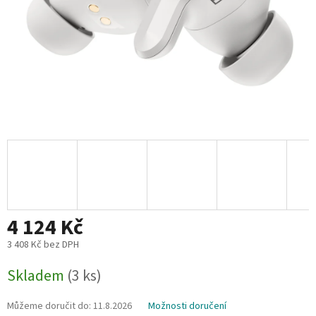
4 124 Kč
3 408 Kč bez DPH
Měrná
Skladem
(3 ks)
cena:
Můžeme doručit do:
11.8.2026
Možnosti doručení