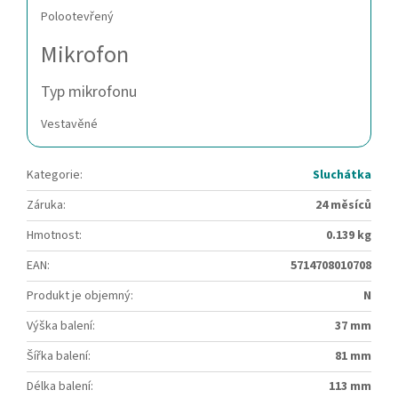
Polootevřený
Mikrofon
Typ mikrofonu
Vestavěné
Kategorie
:
Sluchátka
Záruka
:
24 měsíců
Hmotnost
:
0.139 kg
EAN
:
5714708010708
Produkt je objemný
:
N
Výška balení
:
37 mm
Šířka balení
:
81 mm
Délka balení
:
113 mm