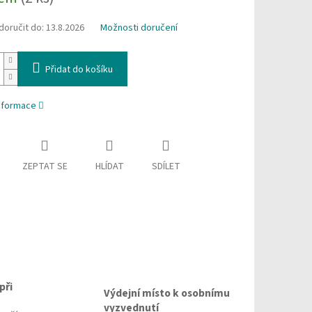
oručit do:
13.8.2026
Možnosti doručení
Přidat do košíku
informace
ZEPTAT SE
HLÍDAT
SDÍLET
při
Výdejní místo k osobnímu
vyzvednutí