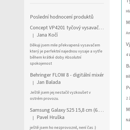
T
Hl
Poslední hodnocení produktů
M
Concept VP4201 tyčový vysavač / elektrický smeták Tyčový vysavač 2 v 1 AC Suché a mokré Bezsáčkové 0,6 l 90 W Černá, Stříbrná
A
Jana Kočí
|
Hodnocení produktu je 5 z 5 hvězdiček.
V
Děkuji jsem mile překvapená vysavačem
který je perfektní najednou vysaje a vytře
4 
během krátké doby Absolutní
spokojenost
B
Behringer FLOW 8 - digitální mixér
Bí
Jan Balada
|
Hodnocení produktu je 5 z 5 hvězdiček.
P
Ještě jsem jej nestačil vyzkoušet v
2 
ostrém provozu.
M
Samsung Galaxy S25 15,8 cm (6.2") Dual SIM Android 15 5G USB typu C 12 GB 256 GB 4000 mAh Námořnická modrá
Pavel Hruška
|
Hodnocení produktu je 1 z 5 hvězdiček.
Ná
ještě jsem ho nezprovoznil, není čas :)