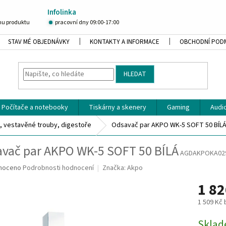
Infolinka
u produktu
pracovní dny 09:00-17:00
STAV MÉ OBJEDNÁVKY
KONTAKTY A INFORMACE
OBCHODNÍ POD
HLEDAT
Počítače a notebooky
Tiskárny a skenery
Gaming
Audio
, vestavěné trouby, digestoře
Odsavač par AKPO WK-5 SOFT 50 BÍL
vač par AKPO WK-5 SOFT 50 BÍLÁ
AGDAKPOKA02
né
noceno
Podrobnosti hodnocení
Značka:
Akpo
ní
1 82
u
1 509 Kč
Měrná
Skla