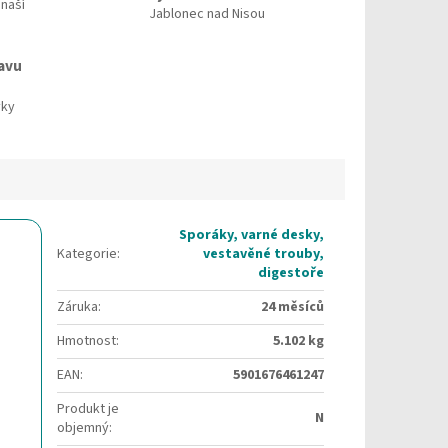
 naší
Jablonec nad Nisou
avu
vky
Sporáky, varné desky,
Kategorie
:
vestavěné trouby,
digestoře
Záruka
:
24 měsíců
Hmotnost
:
5.102 kg
EAN
:
5901676461247
Produkt je
N
objemný
: