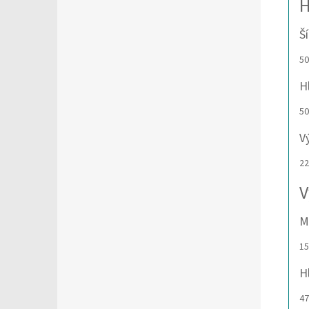
H
Š
5
H
5
V
22
V
M
15
H
47