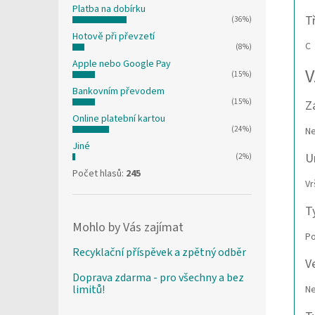
Platba na dobírku
T
(36%)
Hotově při převzetí
C
(8%)
Apple nebo Google Pay
V
(15%)
Bankovním převodem
(15%)
Z
Online platební kartou
(24%)
Ne
Jiné
U
(2%)
Počet hlasů:
245
Vr
T
Mohlo by Vás zajímat
Po
Recyklační příspěvek a zpětný odběr
V
Doprava zdarma - pro všechny a bez
limitů!
N