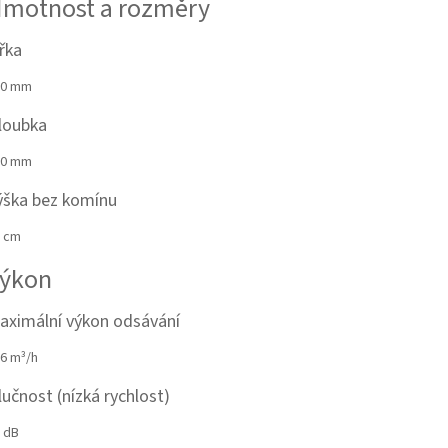
motnost a rozměry
ířka
00 mm
loubka
00 mm
ýška bez komínu
 cm
ýkon
aximální výkon odsávání
6 m³/h
lučnost (nízká rychlost)
 dB