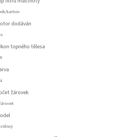
yp filtru mastnoty
iník/karbon
otor dodáván
no
ýkon topného tělesa
W
arva
lá
očet žárovek
žárovek
odel
stěnný