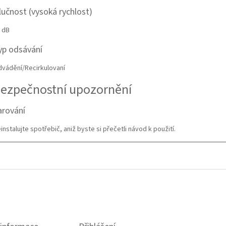
lučnost (vysoká rychlost)
 dB
yp odsávání
vádění/Recirkulovaní
ezpečnostní upozornění
arování
instalujte spotřebič, aniž byste si přečetli návod k použití.