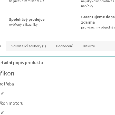
na jakékoliv místo v ČR
na jakýkoliv produkt z
nabídky
Garantujeme dopr
Spolehlivý prodejce
zdarma
ověřený zákazníky
pro všechny objedná
s
Související soubory (1)
Hodnocení
Diskuze
etailní popis produktu
říkon
potřeba
 W
ýkon motoru
 W