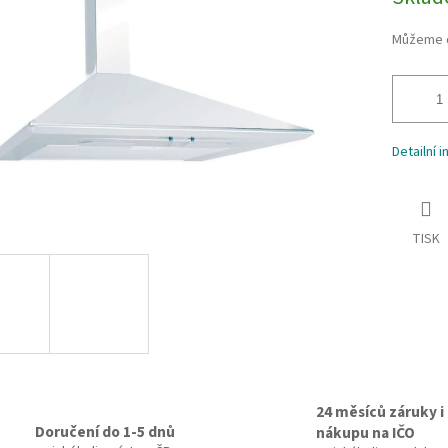
cena:
ek.
Můžeme d
Detailní 
TISK
24 měsíců záruky i 
Doručení do 1-5 dnů
nákupu na IČO