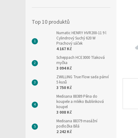
í
hvězdič
p
a
Top 10 produktů
n
e
Numatic HENRY HVR200-11 9 l
l
Cylindrový Suchý 620 W
Prachový sáček
4 167 Kč
Scheppach HCE3000 Tlaková
myčka
3 094 Kč
ZWILLING True Flow sada pánví
5 kusů
3 750 Kč
Medisana 88389 Pěna do
koupele a mléko Bublinková
koupel
3 008 Kč
Medisana 88379 masážní
podložka Bílá
2 242 Kč