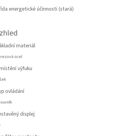
řída energetické účinnosti (stará)
zhled
ákladní materiál
rezová ocel
místění výfuku
šek
yp ovládání
suvník
estavěný displej
e