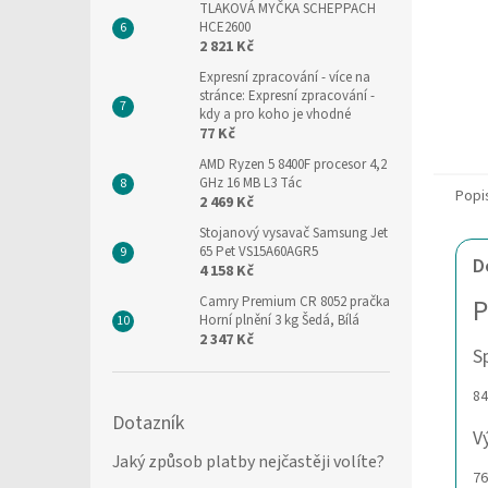
TLAKOVÁ MYČKA SCHEPPACH
HCE2600
2 821 Kč
Expresní zpracování
- více na
stránce: Expresní zpracování -
kdy a pro koho je vhodné
77 Kč
AMD Ryzen 5 8400F procesor 4,2
GHz 16 MB L3 Tác
Popi
2 469 Kč
Stojanový vysavač Samsung Jet
65 Pet VS15A60AGR5
D
4 158 Kč
P
Camry Premium CR 8052 pračka
Horní plnění 3 kg Šedá, Bílá
2 347 Kč
S
84
Dotazník
V
Jaký způsob platby nejčastěji volíte?
76