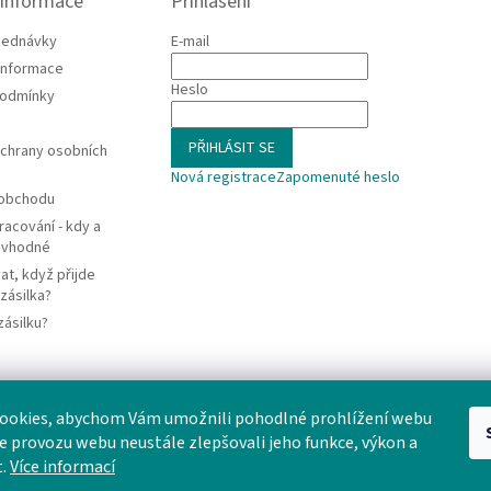
 informace
Přihlášení
jednávky
E-mail
 informace
Heslo
podmínky
PŘIHLÁSIT SE
chrany osobních
Nová registrace
Zapomenuté heslo
 obchodu
racování - kdy a
e vhodné
at, když přijde
zásilka?
zásilku?
ookies, abychom Vám umožnili pohodlné prohlížení webu
ze provozu webu neustále zlepšovali jeho funkce, výkon a
t.
Více informací