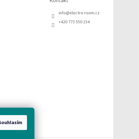
Kontakt
info
@
electro-room.cz
+420 773 550 154
Souhlasím