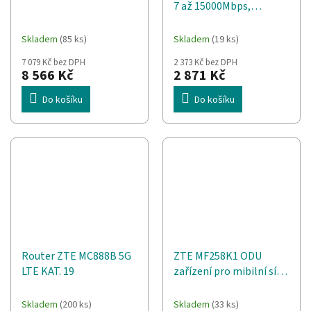
7 až 15000Mbps,
320MHz@6GHz
Skladem
(85 ks)
Skladem
(19 ks)
7 079 Kč bez DPH
2 373 Kč bez DPH
8 566 Kč
2 871 Kč
Do košíku
Do košíku
Router ZTE MC888B 5G
ZTE MF258K1 ODU
LTE KAT. 19
zařízení pro mibilní síť
Router
Skladem
(200 ks)
Skladem
(33 ks)