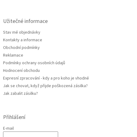
l
Z
á
á
d
p
a
a
Užitečné informace
c
t
í
Stav mé objednávky
í
p
Kontakty a informace
r
v
Obchodní podmínky
k
Reklamace
y
Podmínky ochrany osobních údajů
v
ý
Hodnocení obchodu
p
Expresní zpracování - kdy a pro koho je vhodné
i
Jak se chovat, když přijde poškozená zásilka?
s
u
Jak zabalit zásilku?
Přihlášení
E-mail