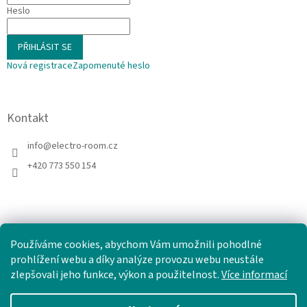
Heslo
PŘIHLÁSIT SE
Nová registrace
Zapomenuté heslo
Kontakt
info
@
electro-room.cz
+420 773 550 154
Používáme cookies, abychom Vám umožnili pohodlné
prohlížení webu a díky analýze provozu webu neustále
zlepšovali jeho funkce, výkon a použitelnost.
Více informací