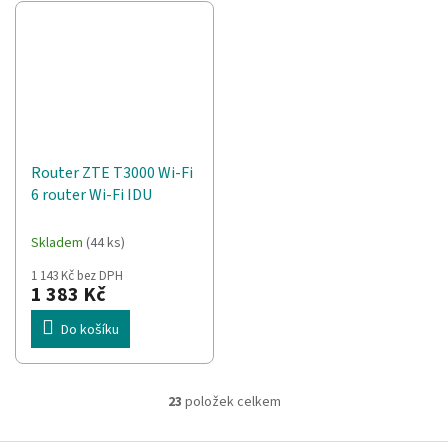
Router ZTE T3000 Wi-Fi
6 router Wi-Fi IDU
Skladem
(44 ks)
1 143 Kč bez DPH
1 383 Kč
Do košíku
23
položek celkem
O
v