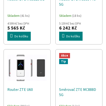
d
t
5G
u
ů
k
t
Skladem
(41 ks)
Skladem
(18 ks)
ů
4 599 Kč bez DPH
5 159 Kč bez DPH
5 565 Kč
6 242 Kč
Do košíku
Do košíku
Akce
Tip
Router ZTE U60
Směrovač ZTE MC888D
5G