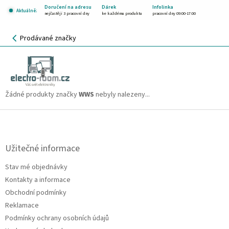
Přejít
Doručení na adresu
Dárek
Infolinka
Aktuálně:
na
nejčastěji 3 pracovní dny
ke každému produktu
pracovní dny 09:00-17:00
obsah
NÁKUPNÍ
Prodávané značky
KOŠÍK
WWS
CZK
Žádné produkty značky
WWS
nebyly nalezeny...
Z
á
p
a
Užitečné informace
t
Stav mé objednávky
í
Kontakty a informace
Obchodní podmínky
Reklamace
Podmínky ochrany osobních údajů