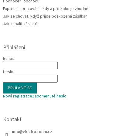
Hodnocení obchodu
Expresní zpracování - kdy a pro koho je vhodné
Jak se chovat, když přijde poškozená zásilka?
Jak zabalit zásilku?
Přihlášení
E-mail
Heslo
PŘIHLÁSIT SE
Nová registrace
Zapomenuté heslo
Kontakt
info
@
electro-room.cz