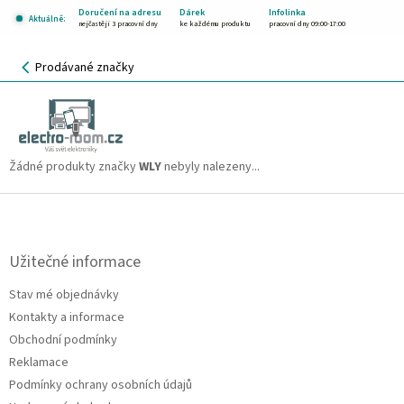
Přejít
Doručení na adresu
Dárek
Infolinka
Aktuálně:
na
nejčastěji 3 pracovní dny
ke každému produktu
pracovní dny 09:00-17:00
obsah
NÁKUPNÍ
Prodávané značky
KOŠÍK
WLY
CZK
Žádné produkty značky
WLY
nebyly nalezeny...
Z
á
p
a
Užitečné informace
t
Stav mé objednávky
í
Kontakty a informace
Obchodní podmínky
Reklamace
Podmínky ochrany osobních údajů