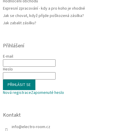
Hodnocení obchodu
Expresní zpracování - kdy a pro koho je vhodné
Jak se chovat, když přijde poškozená zásilka?
Jak zabalit zásilku?
Přihlášení
E-mail
Heslo
PŘIHLÁSIT SE
Nová registrace
Zapomenuté heslo
Kontakt
info
@
electro-room.cz