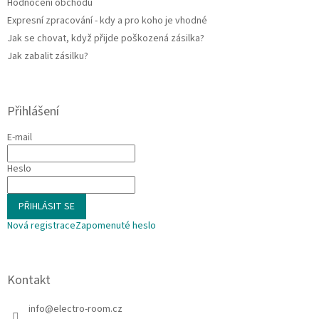
Hodnocení obchodu
Expresní zpracování - kdy a pro koho je vhodné
Jak se chovat, když přijde poškozená zásilka?
Jak zabalit zásilku?
Přihlášení
E-mail
Heslo
PŘIHLÁSIT SE
Nová registrace
Zapomenuté heslo
Kontakt
info
@
electro-room.cz