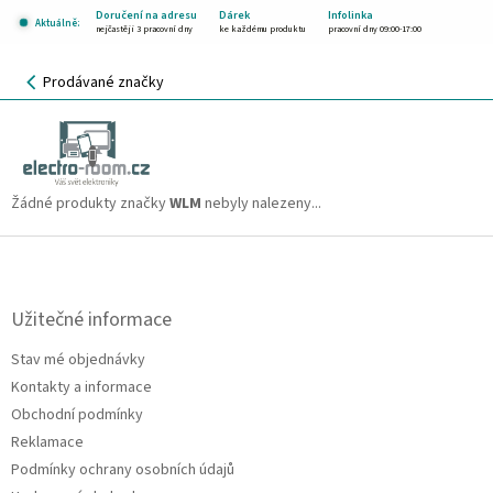
Přejít
Doručení na adresu
Dárek
Infolinka
Aktuálně:
na
nejčastěji 3 pracovní dny
ke každému produktu
pracovní dny 09:00-17:00
obsah
NÁKUPNÍ
Prodávané značky
KOŠÍK
WLM
CZK
Žádné produkty značky
WLM
nebyly nalezeny...
Z
á
p
a
Užitečné informace
t
Stav mé objednávky
í
Kontakty a informace
Obchodní podmínky
Reklamace
Podmínky ochrany osobních údajů