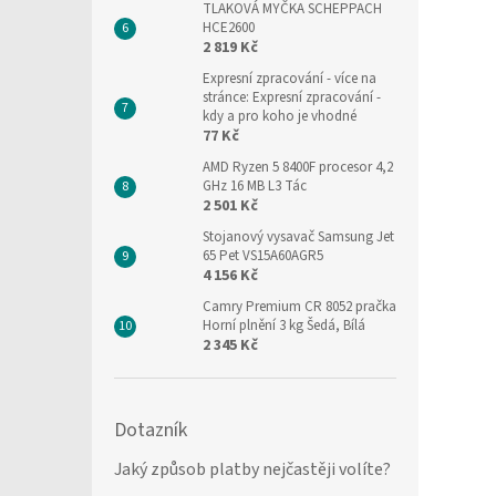
TLAKOVÁ MYČKA SCHEPPACH
HCE2600
2 819 Kč
Expresní zpracování
- více na
stránce: Expresní zpracování -
kdy a pro koho je vhodné
77 Kč
AMD Ryzen 5 8400F procesor 4,2
GHz 16 MB L3 Tác
2 501 Kč
Stojanový vysavač Samsung Jet
65 Pet VS15A60AGR5
4 156 Kč
Camry Premium CR 8052 pračka
Horní plnění 3 kg Šedá, Bílá
2 345 Kč
Dotazník
Jaký způsob platby nejčastěji volíte?