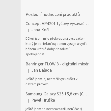
Poslední hodnocení produktů
Concept VP4201 tyčový vysavač / elektrický smeták Tyčový vysavač 2 v 1 AC Suché a mokré Bezsáčkové 0,6 l 90 W Černá, Stříbrná
Jana Kočí
|
Hodnocení produktu je 5 z 5 hvězdiček.
Děkuji jsem mile překvapená vysavačem
který je perfektní najednou vysaje a vytře
během krátké doby Absolutní
spokojenost
Behringer FLOW 8 - digitální mixér
Jan Balada
|
Hodnocení produktu je 5 z 5 hvězdiček.
Ještě jsem jej nestačil vyzkoušet v
ostrém provozu.
Samsung Galaxy S25 15,8 cm (6.2") Dual SIM Android 15 5G USB typu C 12 GB 256 GB 4000 mAh Námořnická modrá
Pavel Hruška
|
Hodnocení produktu je 1 z 5 hvězdiček.
ještě jsem ho nezprovoznil, není čas :)