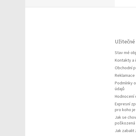
Z
á
p
a
t
Užitečné
í
Stav mé ob
Kontakty a
Obchodní 
Reklamace
Podmínky o
údajů
Hodnocení
Expresní zp
pro koho j
Jak se chov
poškozená 
Jak zabalit 