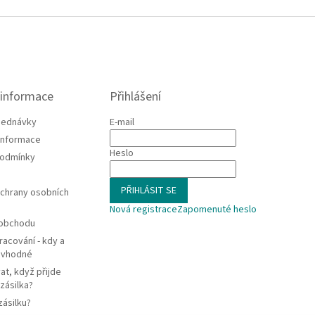
 informace
Přihlášení
jednávky
E-mail
 informace
Heslo
podmínky
PŘIHLÁSIT SE
chrany osobních
Nová registrace
Zapomenuté heslo
 obchodu
racování - kdy a
e vhodné
at, když přijde
zásilka?
zásilku?