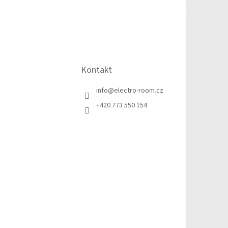
Kontakt
info
@
electro-room.cz
+420 773 550 154