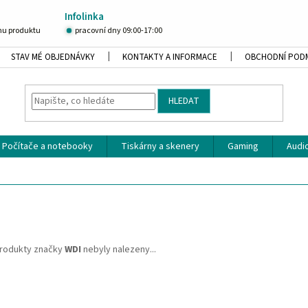
Infolinka
u produktu
pracovní dny 09:00-17:00
STAV MÉ OBJEDNÁVKY
KONTAKTY A INFORMACE
OBCHODNÍ POD
HLEDAT
Počítače a notebooky
Tiskárny a skenery
Gaming
Audio
rodukty značky
WDI
nebyly nalezeny...