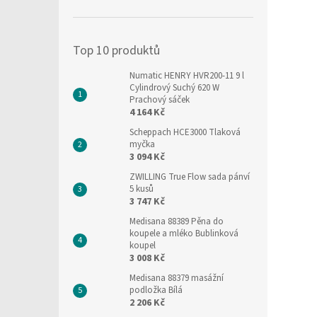
í
p
a
Top 10 produktů
n
e
Numatic HENRY HVR200-11 9 l
l
Cylindrový Suchý 620 W
Prachový sáček
4 164 Kč
Scheppach HCE3000 Tlaková
myčka
3 094 Kč
ZWILLING True Flow sada pánví
5 kusů
3 747 Kč
Medisana 88389 Pěna do
koupele a mléko Bublinková
koupel
3 008 Kč
Medisana 88379 masážní
podložka Bílá
2 206 Kč