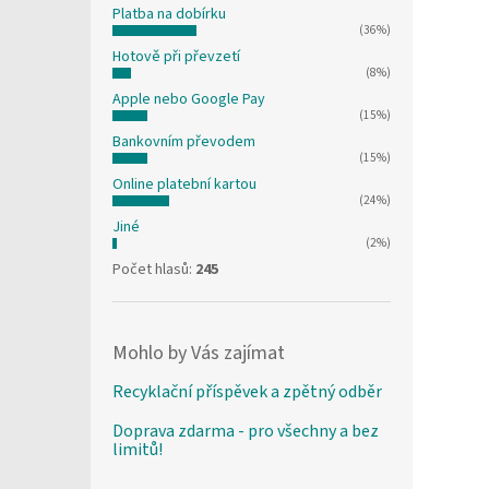
Platba na dobírku
(36%)
Hotově při převzetí
(8%)
Apple nebo Google Pay
(15%)
Bankovním převodem
(15%)
Online platební kartou
(24%)
Jiné
(2%)
Počet hlasů:
245
Mohlo by Vás zajímat
Recyklační příspěvek a zpětný odběr
Doprava zdarma - pro všechny a bez
limitů!