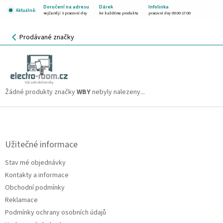
Přejít
Doručení na adresu
Dárek
Infolinka
Aktuálně:
na
nejčastěji 3 pracovní dny
ke každému produktu
pracovní dny 09:00-17:00
obsah
NÁKUPNÍ
Prodávané značky
KOŠÍK
WBY
CZK
Žádné produkty značky
WBY
nebyly nalezeny...
Z
á
p
a
Užitečné informace
t
Stav mé objednávky
í
Kontakty a informace
Obchodní podmínky
Reklamace
Podmínky ochrany osobních údajů