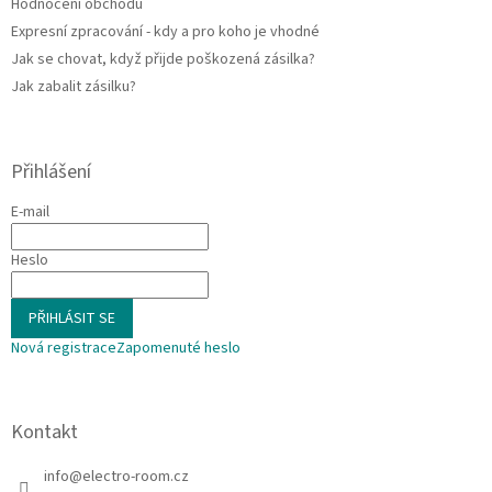
Hodnocení obchodu
Expresní zpracování - kdy a pro koho je vhodné
Jak se chovat, když přijde poškozená zásilka?
Jak zabalit zásilku?
Přihlášení
E-mail
Heslo
PŘIHLÁSIT SE
Nová registrace
Zapomenuté heslo
Kontakt
info
@
electro-room.cz