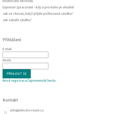
Hodnocení obchodu
Expresní zpracování - kdy a pro koho je vhodné
Jak se chovat, když přijde poškozená zásilka?
Jak zabalit zásilku?
Přihlášení
E-mail
Heslo
PŘIHLÁSIT SE
Nová registrace
Zapomenuté heslo
Kontakt
info
@
electro-room.cz