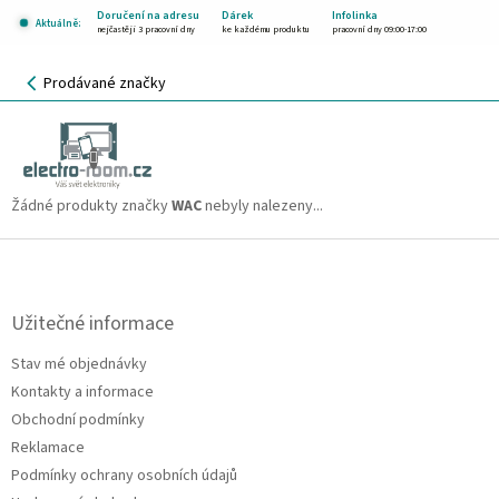
Přejít
Doručení na adresu
Dárek
Infolinka
Aktuálně:
na
nejčastěji 3 pracovní dny
ke každému produktu
pracovní dny 09:00-17:00
obsah
NÁKUPNÍ
Prodávané značky
KOŠÍK
WAC
CZK
Žádné produkty značky
WAC
nebyly nalezeny...
Z
á
p
a
Užitečné informace
t
Stav mé objednávky
í
Kontakty a informace
Obchodní podmínky
Reklamace
Podmínky ochrany osobních údajů