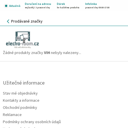
Přejít
Doručení na adresu
Dárek
Infolinka
Aktuálně:
na
nejčastěji 3 pracovní dny
ke každému produktu
pracovní dny 09:00-17:00
obsah
NÁKUPNÍ
Prodávané značky
KOŠÍK
VIH
CZK
Žádné produkty značky
VIH
nebyly nalezeny...
Z
á
p
a
Užitečné informace
t
Stav mé objednávky
í
Kontakty a informace
Obchodní podmínky
Reklamace
Podmínky ochrany osobních údajů