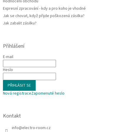
Hodnocení obchodu
Expresní zpracování - kdy a pro koho je vhodné
Jak se chovat, když přijde poškozená zásilka?
Jak zabalit zásilku?
Přihlášení
E-mail
Heslo
PŘIHLÁSIT SE
Nová registrace
Zapomenuté heslo
Kontakt
info
@
electro-room.cz