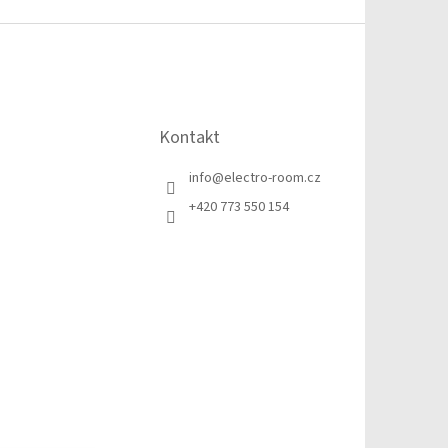
Kontakt
info
@
electro-room.cz
+420 773 550 154