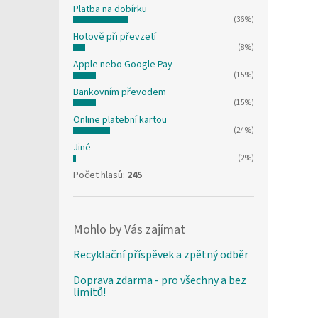
Platba na dobírku
(36%)
Hotově při převzetí
(8%)
Apple nebo Google Pay
(15%)
Bankovním převodem
(15%)
Online platební kartou
(24%)
Jiné
(2%)
Počet hlasů:
245
Mohlo by Vás zajímat
Recyklační příspěvek a zpětný odběr
Doprava zdarma - pro všechny a bez
limitů!