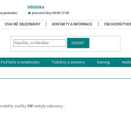
Infolinka
u produktu
pracovní dny 09:00-17:00
STAV MÉ OBJEDNÁVKY
KONTAKTY A INFORMACE
OBCHODNÍ POD
HLEDAT
Počítače a notebooky
Tiskárny a skenery
Gaming
Audio
rodukty značky
VIF
nebyly nalezeny...