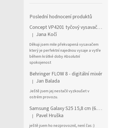
Poslední hodnocení produktů
Concept VP4201 tyčový vysavač / elektrický smeták Tyčový vysavač 2 v 1 AC Suché a mokré Bezsáčkové 0,6 l 90 W Černá, Stříbrná
Jana Kočí
|
Hodnocení produktu je 5 z 5 hvězdiček.
Děkuji jsem mile překvapená vysavačem
který je perfektní najednou vysaje a vytře
během krátké doby Absolutní
spokojenost
Behringer FLOW 8 - digitální mixér
Jan Balada
|
Hodnocení produktu je 5 z 5 hvězdiček.
Ještě jsem jej nestačil vyzkoušet v
ostrém provozu.
Samsung Galaxy S25 15,8 cm (6.2") Dual SIM Android 15 5G USB typu C 12 GB 256 GB 4000 mAh Námořnická modrá
Pavel Hruška
|
Hodnocení produktu je 1 z 5 hvězdiček.
ještě jsem ho nezprovoznil, není čas :)