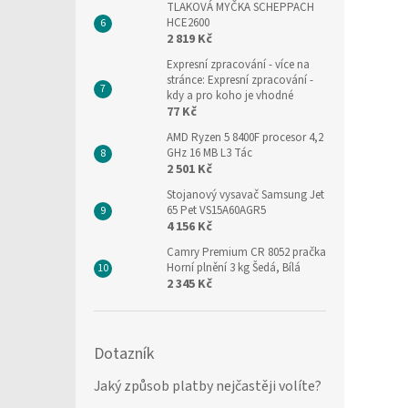
TLAKOVÁ MYČKA SCHEPPACH
HCE2600
2 819 Kč
Expresní zpracování
- více na
stránce: Expresní zpracování -
kdy a pro koho je vhodné
77 Kč
AMD Ryzen 5 8400F procesor 4,2
GHz 16 MB L3 Tác
2 501 Kč
Stojanový vysavač Samsung Jet
65 Pet VS15A60AGR5
4 156 Kč
Camry Premium CR 8052 pračka
Horní plnění 3 kg Šedá, Bílá
2 345 Kč
Dotazník
Jaký způsob platby nejčastěji volíte?