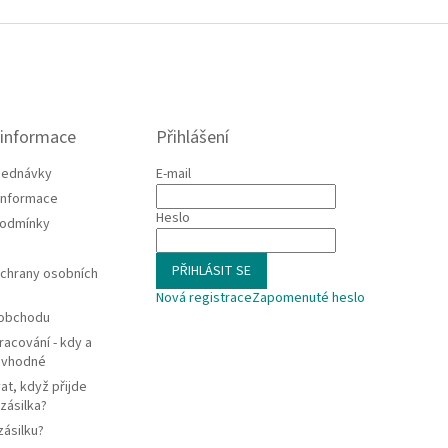
 informace
Přihlášení
jednávky
E-mail
 informace
Heslo
podmínky
PŘIHLÁSIT SE
chrany osobních
Nová registrace
Zapomenuté heslo
 obchodu
racování - kdy a
e vhodné
at, když přijde
zásilka?
zásilku?