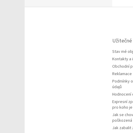
Z
á
p
a
t
Užitečné
í
Stav mé ob
Kontakty a
Obchodní 
Reklamace
Podmínky o
údajů
Hodnocení
Expresní zp
pro koho j
Jak se chov
poškozená 
Jak zabalit 