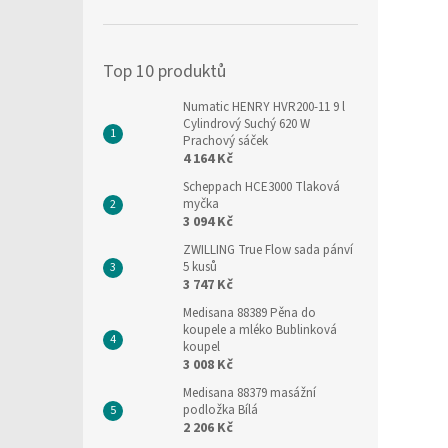
í
p
a
Top 10 produktů
n
e
Numatic HENRY HVR200-11 9 l
l
Cylindrový Suchý 620 W
Prachový sáček
4 164 Kč
Scheppach HCE3000 Tlaková
myčka
3 094 Kč
ZWILLING True Flow sada pánví
5 kusů
3 747 Kč
Medisana 88389 Pěna do
koupele a mléko Bublinková
koupel
3 008 Kč
Medisana 88379 masážní
podložka Bílá
2 206 Kč