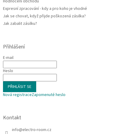
Hodnocení obchodu
Expresní zpracování - kdy a pro koho je vhodné
Jak se chovat, když přijde poškozená zásilka?
Jak zabalit zásilku?
Přihlášení
E-mail
Heslo
PŘIHLÁSIT SE
Nová registrace
Zapomenuté heslo
Kontakt
info
@
electro-room.cz