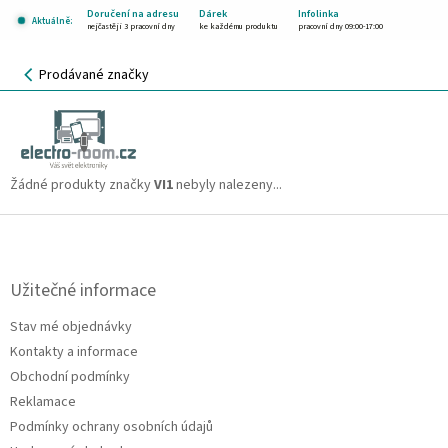
Přejít
Doručení na adresu
Dárek
Infolinka
Aktuálně:
na
nejčastěji 3 pracovní dny
ke každému produktu
pracovní dny 09:00-17:00
obsah
NÁKUPNÍ
Prodávané značky
KOŠÍK
VI1
CZK
Žádné produkty značky
VI1
nebyly nalezeny...
Z
á
p
a
Užitečné informace
t
Stav mé objednávky
í
Kontakty a informace
Obchodní podmínky
Reklamace
Podmínky ochrany osobních údajů