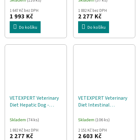
Skladem
(116 ks)
Skladem
(37 ks)
12 kg
1 647 Kč bez DPH
1 882 Kč bez DPH
1 993 Kč
2 277 Kč
Do košíku
Do košíku
VETEXPERT Veterinary
VETEXPERT Veterinary
Diet Hepatic Dog -
Diet Intestinal
suché krmivo pro psy -
Elimination Dog Mono –
12kg
suché krmivo pro psy –
Skladem
(74 ks)
Skladem
(106 ks)
12 kg
1 882 Kč bez DPH
2 151 Kč bez DPH
2 277 Kč
2 603 Kč