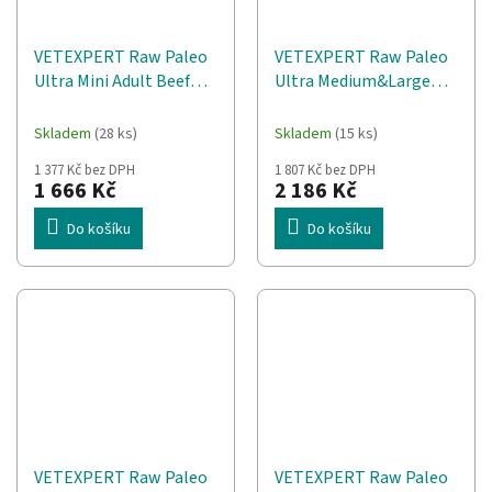
VETEXPERT Raw Paleo
VETEXPERT Raw Paleo
Ultra Mini Adult Beef
Ultra Medium&Large
Mono - suché krmivo
Adult Beef Mono - suché
pro psy - 8 kg
krmivo pro psy - 10 kg
Skladem
(28 ks)
Skladem
(15 ks)
1 377 Kč bez DPH
1 807 Kč bez DPH
1 666 Kč
2 186 Kč
Do košíku
Do košíku
VETEXPERT Raw Paleo
VETEXPERT Raw Paleo