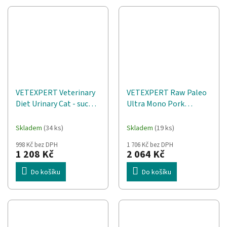
VETEXPERT Veterinary
VETEXPERT Raw Paleo
Diet Urinary Cat - suché
Ultra Mono Pork
krmivo pro kočky - 6 kg
Medium & Large Puppy -
suché krmivo pro psy -
Skladem
(34 ks)
Skladem
(19 ks)
10kg
998 Kč bez DPH
1 706 Kč bez DPH
1 208 Kč
2 064 Kč
Do košíku
Do košíku