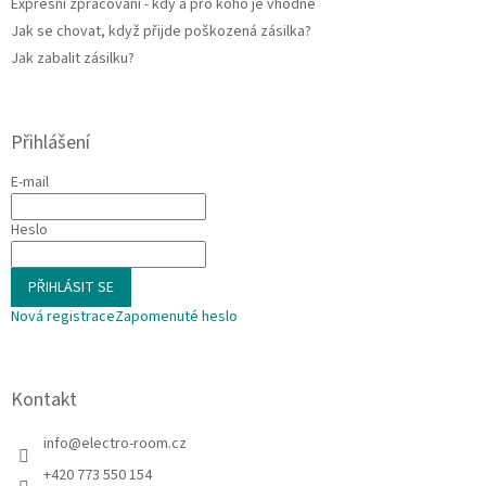
Expresní zpracování - kdy a pro koho je vhodné
i
Jak se chovat, když přijde poškozená zásilka?
s
u
Jak zabalit zásilku?
Přihlášení
E-mail
Heslo
PŘIHLÁSIT SE
Nová registrace
Zapomenuté heslo
Kontakt
info
@
electro-room.cz
+420 773 550 154