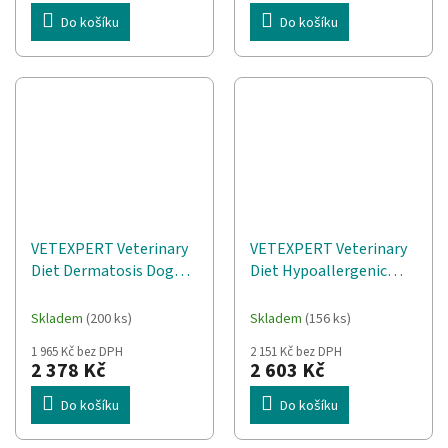
Do košíku
Do košíku
VETEXPERT Veterinary
VETEXPERT Veterinary
Diet Dermatosis Dog
Diet Hypoallergenic
Králík & Brambor Mono
Insect Dog Mono - suché
- suché krmivo pro psy -
krmivo pro psy - 12 kg
Skladem
(200 ks)
Skladem
(156 ks)
12 kg
1 965 Kč bez DPH
2 151 Kč bez DPH
2 378 Kč
2 603 Kč
Do košíku
Do košíku