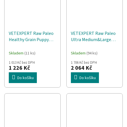
VETEXPERT Raw Paleo
VETEXPERT Raw Paleo
Healthy Grain Puppy
Ultra Medium&Large
Losos a ječmen - suché
Puppy Mono Turkey -
krmivo pro psy - 10 kg
suché krmivo pro
Skladem
(11 ks)
Skladem
(94 ks)
štěňata - 10 kg
1 013 Kč bez DPH
1 706 Kč bez DPH
1 226 Kč
2 064 Kč
Do košíku
Do košíku