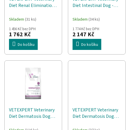
d
t
Diet Renal Elimination
Diet Intestinal Dog -
u
ů
Dog Mono - suché
suché krmivo pro psy -
k
krmivo pro psy - 8 kg
12 kg
t
Skladem
(31 ks)
Skladem
(34 ks)
ů
1 456 Kč bez DPH
1 774 Kč bez DPH
1 762 Kč
2 147 Kč
Do košíku
Do košíku
VETEXPERT Veterinary
VETEXPERT Veterinary
Diet Dermatosis Dog
Diet Dermatosis Dog
Lamb & Krill - suché
Losos & Brambor Mono
krmivo pro psy - 12 kg
- suché krmivo pro psy -