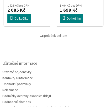
10 kg
1 723 Kč bez DPH
1 404 Kč bez DPH
2 085 Kč
1 699 Kč
Do košíku
Do košíku
18
položek celkem
O
v
l
Z
á
á
d
p
a
a
Užitečné informace
c
t
í
Stav mé objednávky
í
p
Kontakty a informace
r
v
Obchodní podmínky
k
Reklamace
y
Podmínky ochrany osobních údajů
v
ý
Hodnocení obchodu
p