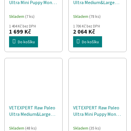
Ultra Mini Puppy Mono
Ultra Medium&Large
Beef - suché krmivo pro
Puppy Mono Beef -
štěňata malých plemen
suché krmivo pro
Skladem
(7 ks)
Skladem
(78 ks)
- 8 kg
štěňata - 10 kg
1 404 Kč bez DPH
1 706 Kč bez DPH
1 699 Kč
2 064 Kč
Do košíku
Do košíku
VETEXPERT Raw Paleo
VETEXPERT Raw Paleo
Ultra Medium&Large
Ultra Mini Puppy Mono
Adult Turkey Mono -
Turkey - suché krmivo
suché krmivo pro psy -
pro štěňata - 8 kg
Skladem
(48 ks)
Skladem
(35 ks)