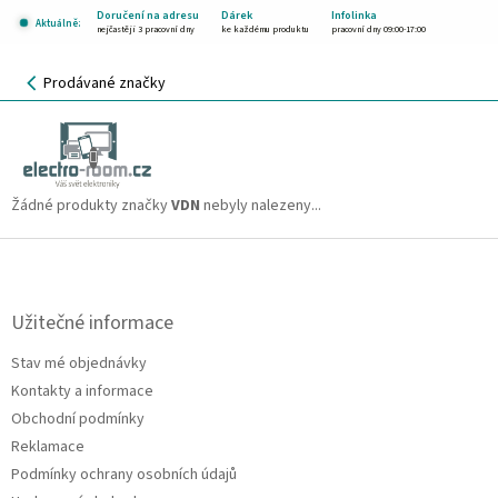
Přejít
Doručení na adresu
Dárek
Infolinka
Aktuálně:
na
nejčastěji 3 pracovní dny
ke každému produktu
pracovní dny 09:00-17:00
obsah
NÁKUPNÍ
Prodávané značky
KOŠÍK
VDN
CZK
Žádné produkty značky
VDN
nebyly nalezeny...
Z
á
p
a
Užitečné informace
t
Stav mé objednávky
í
Kontakty a informace
Obchodní podmínky
Reklamace
Podmínky ochrany osobních údajů