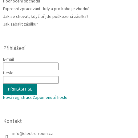
Hodnocení obchodu
Expresní zpracování - kdy a pro koho je vhodné
Jak se chovat, když přijde poškozená zásilka?
Jak zabalit zásilku?
Přihlášení
E-mail
Heslo
PŘIHLÁSIT SE
Nová registrace
Zapomenuté heslo
Kontakt
info
@
electro-room.cz