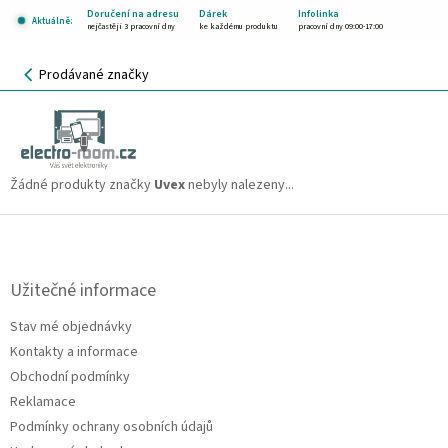
Přejít
Doručení na adresu
Dárek
Infolinka
Aktuálně:
na
nejčastěji 3 pracovní dny
ke každému produktu
pracovní dny 09:00-17:00
obsah
NÁKUPNÍ
Prodávané značky
KOŠÍK
Uvex
CZK
Žádné produkty značky
Uvex
nebyly nalezeny...
Z
á
p
a
Užitečné informace
t
Stav mé objednávky
í
Kontakty a informace
Obchodní podmínky
Reklamace
Podmínky ochrany osobních údajů