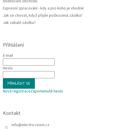
Hodnocení obchodu
Expresní zpracování - kdy a pro koho je vhodné
Jak se chovat, když přijde poškozená zásilka?
Jak zabalit zásilku?
Přihlášení
E-mail
Heslo
PŘIHLÁSIT SE
Nová registrace
Zapomenuté heslo
Kontakt
info
@
electro-room.cz