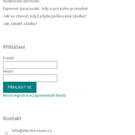
Hodnocení obchodu
Expresní zpracování - kdy a pro koho je vhodné
Jak se chovat, když přijde poškozená zásilka?
Jak zabalit zásilku?
Přihlášení
E-mail
Heslo
PŘIHLÁSIT SE
Nová registrace
Zapomenuté heslo
Kontakt
info
@
electro-room.cz