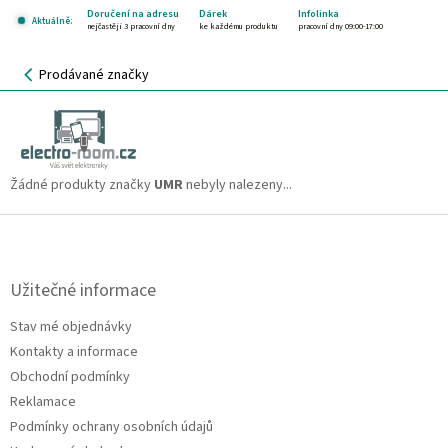
Přejít
Doručení na adresu
Dárek
Infolinka
Aktuálně:
na
nejčastěji 3 pracovní dny
ke každému produktu
pracovní dny 09:00-17:00
obsah
NÁKUPNÍ
Prodávané značky
KOŠÍK
UMR
CZK
Žádné produkty značky
UMR
nebyly nalezeny...
Z
á
p
a
Užitečné informace
t
Stav mé objednávky
í
Kontakty a informace
Obchodní podmínky
Reklamace
Podmínky ochrany osobních údajů