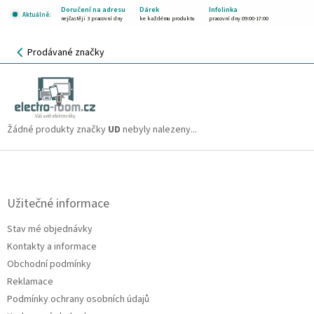
Přejít
Doručení na adresu
Dárek
Infolinka
Aktuálně:
na
nejčastěji 3 pracovní dny
ke každému produktu
pracovní dny 09:00-17:00
obsah
NÁKUPNÍ
Prodávané značky
KOŠÍK
UD
CZK
Žádné produkty značky
UD
nebyly nalezeny...
Z
á
p
a
Užitečné informace
t
Stav mé objednávky
í
Kontakty a informace
Obchodní podmínky
Reklamace
Podmínky ochrany osobních údajů