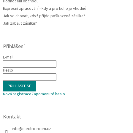
Hodnocení obchodu
Expresní zpracování - kdy a pro koho je vhodné
Jak se chovat, když přijde poškozená zásilka?
Jak zabalit zásilku?
Přihlášení
E-mail
Heslo
PŘIHLÁSIT SE
Nová registrace
Zapomenuté heslo
Kontakt
info
@
electro-room.cz