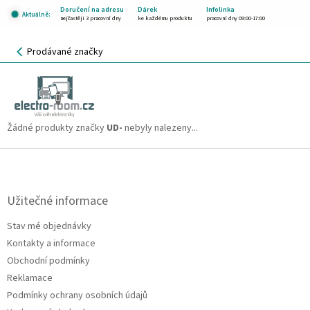
Přejít
Doručení na adresu
Dárek
Infolinka
Aktuálně:
na
nejčastěji 3 pracovní dny
ke každému produktu
pracovní dny 09:00-17:00
obsah
NÁKUPNÍ
Prodávané značky
KOŠÍK
UD-
CZK
Žádné produkty značky
UD-
nebyly nalezeny...
Z
á
p
a
Užitečné informace
t
Stav mé objednávky
í
Kontakty a informace
Obchodní podmínky
Reklamace
Podmínky ochrany osobních údajů