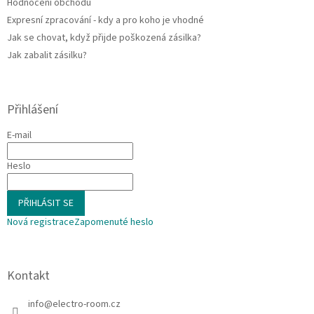
Hodnocení obchodu
Expresní zpracování - kdy a pro koho je vhodné
Jak se chovat, když přijde poškozená zásilka?
Jak zabalit zásilku?
Přihlášení
E-mail
Heslo
PŘIHLÁSIT SE
Nová registrace
Zapomenuté heslo
Kontakt
info
@
electro-room.cz