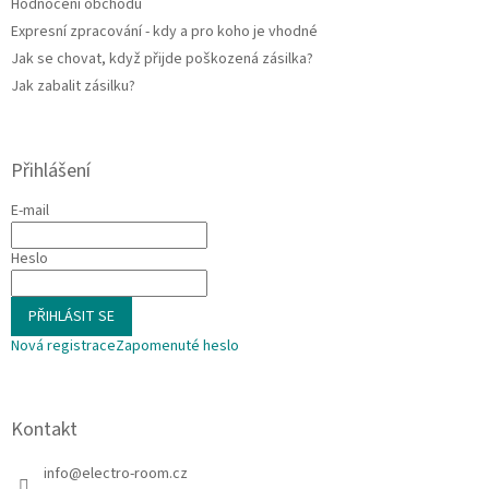
Hodnocení obchodu
Expresní zpracování - kdy a pro koho je vhodné
Jak se chovat, když přijde poškozená zásilka?
Jak zabalit zásilku?
Přihlášení
E-mail
Heslo
PŘIHLÁSIT SE
Nová registrace
Zapomenuté heslo
Kontakt
info
@
electro-room.cz