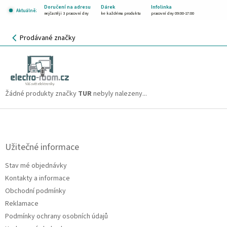
Přejít
Doručení na adresu
Dárek
Infolinka
Aktuálně:
na
nejčastěji 3 pracovní dny
ke každému produktu
pracovní dny 09:00-17:00
obsah
NÁKUPNÍ
Prodávané značky
KOŠÍK
TUR
CZK
Žádné produkty značky
TUR
nebyly nalezeny...
Z
á
p
a
Užitečné informace
t
Stav mé objednávky
í
Kontakty a informace
Obchodní podmínky
Reklamace
Podmínky ochrany osobních údajů