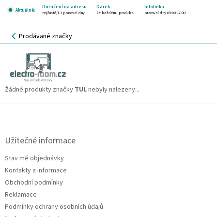
Přejít
Doručení na adresu
Dárek
Infolinka
Aktuálně:
na
nejčastěji 3 pracovní dny
ke každému produktu
pracovní dny 09:00-17:00
obsah
NÁKUPNÍ
Prodávané značky
KOŠÍK
TUL
CZK
Žádné produkty značky
TUL
nebyly nalezeny...
Z
á
p
a
Užitečné informace
t
Stav mé objednávky
í
Kontakty a informace
Obchodní podmínky
Reklamace
Podmínky ochrany osobních údajů