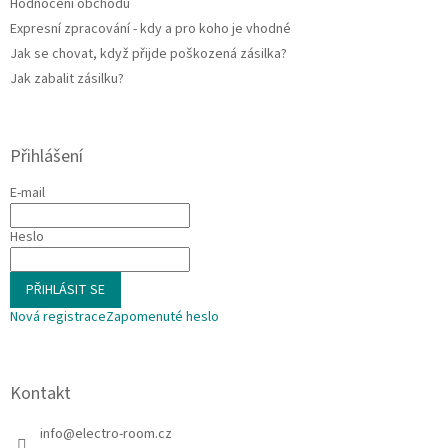
Hodnocení obchodu
Expresní zpracování - kdy a pro koho je vhodné
Jak se chovat, když přijde poškozená zásilka?
Jak zabalit zásilku?
Přihlášení
E-mail
Heslo
PŘIHLÁSIT SE
Nová registrace
Zapomenuté heslo
Kontakt
info
@
electro-room.cz