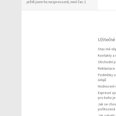
ještě jsem ho nezprovoznil, není čas :)
Z
á
p
a
t
Užitečné
í
Stav mé ob
Kontakty a
Obchodní 
Reklamace
Podmínky o
údajů
Hodnocení
Expresní zp
pro koho j
Jak se chov
poškozená 
Jak zabalit 