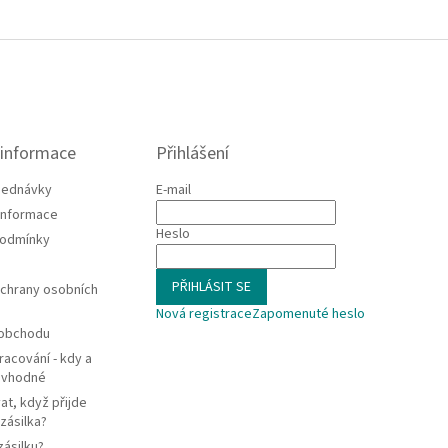
 informace
Přihlášení
jednávky
E-mail
 informace
Heslo
podmínky
PŘIHLÁSIT SE
chrany osobních
Nová registrace
Zapomenuté heslo
 obchodu
racování - kdy a
e vhodné
at, když přijde
zásilka?
zásilku?