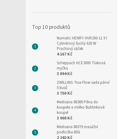
Top 10 produktů
Numatic HENRY HVR200-11 9 l
Cylindrový Suchý 620 W
Prachový sáček
4 167 Kč
Scheppach HCE3000 Tlaková
myčka
3 094 Kč
ZWILLING True Flow sada pánví
5 kusů
3 750 Kč
Medisana 88389 Pěna do
koupele a mléko Bublinková
koupel
3 008 Kč
Medisana 88379 masážní
podložka Bílá
2 242 Kč