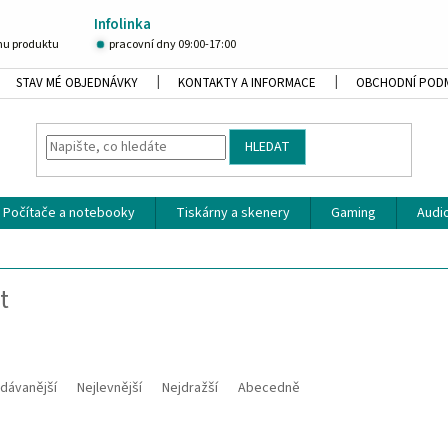
Infolinka
u produktu
pracovní dny 09:00-17:00
STAV MÉ OBJEDNÁVKY
KONTAKTY A INFORMACE
OBCHODNÍ POD
HLEDAT
Počítače a notebooky
Tiskárny a skenery
Gaming
Audio
t
dávanější
Nejlevnější
Nejdražší
Abecedně