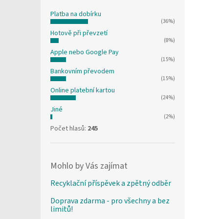
Platba na dobírku
(36%)
Hotově při převzetí
(8%)
Apple nebo Google Pay
(15%)
Bankovním převodem
(15%)
Online platební kartou
(24%)
Jiné
(2%)
Počet hlasů:
245
Mohlo by Vás zajímat
Recyklační příspěvek a zpětný odběr
Doprava zdarma - pro všechny a bez
limitů!