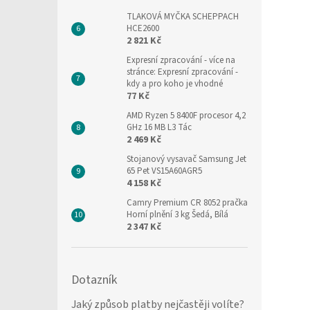
TLAKOVÁ MYČKA SCHEPPACH
HCE2600
2 821 Kč
Expresní zpracování
- více na
stránce: Expresní zpracování -
kdy a pro koho je vhodné
77 Kč
AMD Ryzen 5 8400F procesor 4,2
GHz 16 MB L3 Tác
2 469 Kč
Stojanový vysavač Samsung Jet
65 Pet VS15A60AGR5
4 158 Kč
Camry Premium CR 8052 pračka
Horní plnění 3 kg Šedá, Bílá
2 347 Kč
Dotazník
Jaký způsob platby nejčastěji volíte?