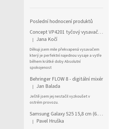
Poslední hodnocení produktů
Concept VP4201 tyčový vysavač / elektrický smeták Tyčový vysavač 2 v 1 AC Suché a mokré Bezsáčkové 0,6 l 90 W Černá, Stříbrná
Jana Kočí
|
Hodnocení produktu je 5 z 5 hvězdiček.
Děkuji jsem mile překvapená vysavačem
který je perfektní najednou vysaje a vytře
během krátké doby Absolutní
spokojenost
Behringer FLOW 8 - digitální mixér
Jan Balada
|
Hodnocení produktu je 5 z 5 hvězdiček.
Ještě jsem jej nestačil vyzkoušet v
ostrém provozu.
Samsung Galaxy S25 15,8 cm (6.2") Dual SIM Android 15 5G USB typu C 12 GB 256 GB 4000 mAh Námořnická modrá
Pavel Hruška
|
Hodnocení produktu je 1 z 5 hvězdiček.