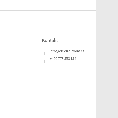
Kontakt
info
@
electro-room.cz
+420 773 550 154