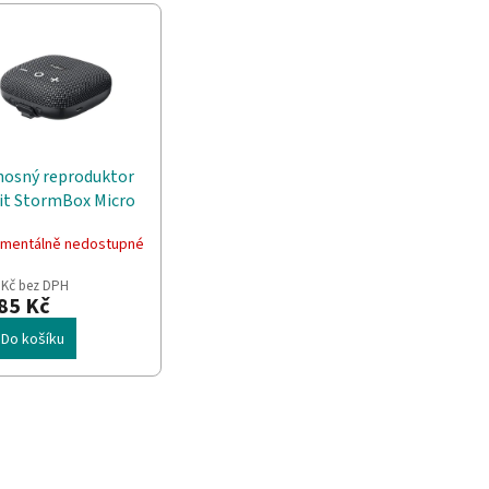
nosný reproduktor
bit StormBox Micro
S12 (černý)
mentálně nedostupné
 Kč bez DPH
85 Kč
Do košíku
O
v
l
á