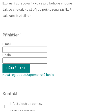
p
Expresní zpracování - kdy a pro koho je vhodné
i
Jak se chovat, když přijde poškozená zásilka?
s
u
Jak zabalit zásilku?
Přihlášení
E-mail
Heslo
PŘIHLÁSIT SE
Nová registrace
Zapomenuté heslo
Kontakt
info
@
electro-room.cz