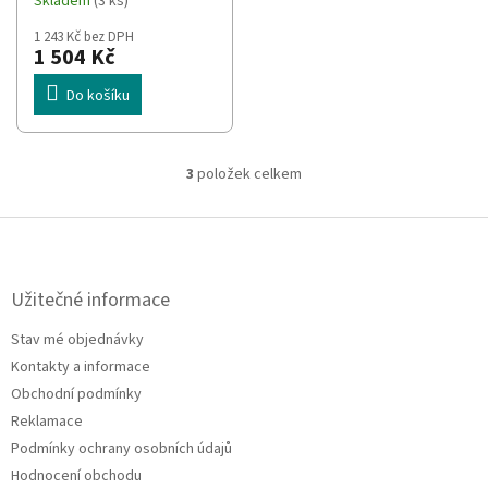
Skladem
(3 ks)
Playstation 3
1 243 Kč bez DPH
1 504 Kč
Do košíku
3
položek celkem
O
v
l
Z
á
á
d
p
a
a
Užitečné informace
c
t
í
Stav mé objednávky
í
p
Kontakty a informace
r
v
Obchodní podmínky
k
Reklamace
y
Podmínky ochrany osobních údajů
v
ý
Hodnocení obchodu