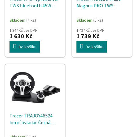
d
t
TWS bluetooth 45W
Magnus PRO TWS
u
ů
černý TRAGLO47248
Bluetooth přenosný
k
reproduktor 60 W
t
Skladem
(4 ks)
Skladem
(5 ks)
Stereofonní přenosný
ů
1 347 Kč bez DPH
1 437 Kč bez DPH
reproduktor Černá
1 630 Kč
1 739 Kč
Do košíku
Do košíku
Tracer TRAJOY46524
herní ovladač Černá
Volant + Pedály
PlayStation 4,