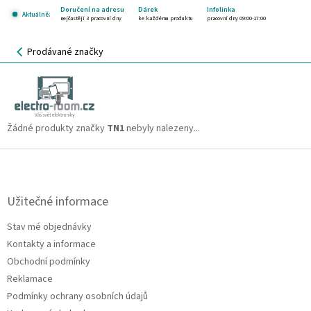
Přejít
Doručení na adresu
Dárek
Infolinka
Aktuálně:
na
nejčastěji 3 pracovní dny
ke každému produktu
pracovní dny 09:00-17:00
obsah
NÁKUPNÍ
Prodávané značky
KOŠÍK
TN1
CZK
Žádné produkty značky
TN1
nebyly nalezeny...
Z
á
p
a
Užitečné informace
t
Stav mé objednávky
í
Kontakty a informace
Obchodní podmínky
Reklamace
Podmínky ochrany osobních údajů