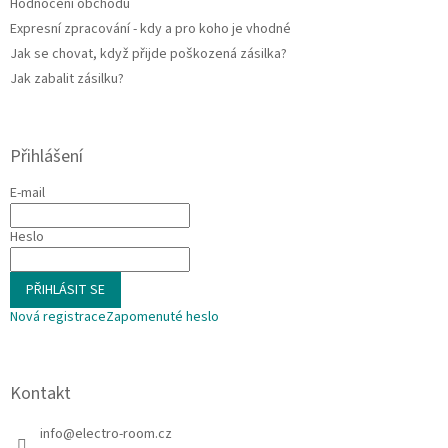
Hodnocení obchodu
Expresní zpracování - kdy a pro koho je vhodné
Jak se chovat, když přijde poškozená zásilka?
Jak zabalit zásilku?
Přihlášení
E-mail
Heslo
PŘIHLÁSIT SE
Nová registrace
Zapomenuté heslo
Kontakt
info
@
electro-room.cz