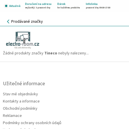
Přejít
Doručení na adresu
Dárek
Infolinka
Aktuálně:
na
nejčastěji 3 pracovní dny
ke každému produktu
pracovní dny 09:00-17:00
obsah
NÁKUPNÍ
Prodávané značky
KOŠÍK
Tineco
CZK
Žádné produkty značky
Tineco
nebyly nalezeny...
Z
á
p
a
Užitečné informace
t
Stav mé objednávky
í
Kontakty a informace
Obchodní podmínky
Reklamace
Podmínky ochrany osobních údajů