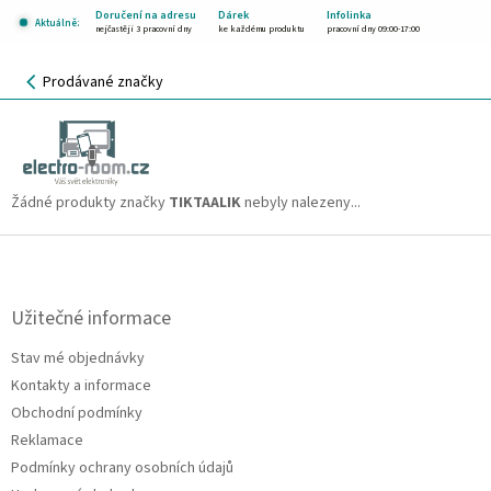
Přejít
Doručení na adresu
Dárek
Infolinka
Aktuálně:
na
nejčastěji 3 pracovní dny
ke každému produktu
pracovní dny 09:00-17:00
obsah
NÁKUPNÍ
Prodávané značky
KOŠÍK
TIKTAALIK
CZK
Žádné produkty značky
TIKTAALIK
nebyly nalezeny...
Z
á
p
a
Užitečné informace
t
Stav mé objednávky
í
Kontakty a informace
Obchodní podmínky
Reklamace
Podmínky ochrany osobních údajů