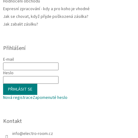
Hodnocení obchodu
Expresní zpracování - kdy a pro koho je vhodné
Jak se chovat, když přijde poškozená zásilka?
Jak zabalit zásilku?
Přihlášení
E-mail
Heslo
PŘIHLÁSIT SE
Nová registrace
Zapomenuté heslo
Kontakt
info
@
electro-room.cz