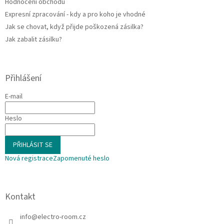
Hodnocení obchodu
Expresní zpracování - kdy a pro koho je vhodné
Jak se chovat, když přijde poškozená zásilka?
Jak zabalit zásilku?
Přihlášení
E-mail
Heslo
PŘIHLÁSIT SE
Nová registrace
Zapomenuté heslo
Kontakt
info
@
electro-room.cz