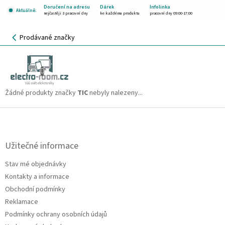
Přejít
Doručení na adresu
Dárek
Infolinka
Aktuálně:
na
nejčastěji 3 pracovní dny
ke každému produktu
pracovní dny 09:00-17:00
obsah
NÁKUPNÍ
Prodávané značky
KOŠÍK
TIC
CZK
Žádné produkty značky
TIC
nebyly nalezeny...
Z
á
p
a
Užitečné informace
t
Stav mé objednávky
í
Kontakty a informace
Obchodní podmínky
Reklamace
Podmínky ochrany osobních údajů