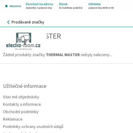
Přejít
Doručení na adresu
Dárek
Infolinka
Aktuálně:
na
nejčastěji 3 pracovní dny
ke každému produktu
pracovní dny 09:00-17:00
obsah
NÁKUPNÍ
Prodávané značky
KOŠÍK
THERMAL MASTER
CZK
Žádné produkty značky
THERMAL MASTER
nebyly nalezeny...
Z
á
p
a
Užitečné informace
t
Stav mé objednávky
í
Kontakty a informace
Obchodní podmínky
Reklamace
Podmínky ochrany osobních údajů