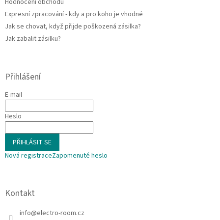
Hodnocení obchodu
Expresní zpracování - kdy a pro koho je vhodné
Jak se chovat, když přijde poškozená zásilka?
Jak zabalit zásilku?
Přihlášení
E-mail
Heslo
PŘIHLÁSIT SE
Nová registrace
Zapomenuté heslo
Kontakt
info
@
electro-room.cz