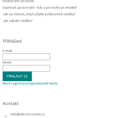
Hodnocení obchodu
Expresní zpracování - kdy a pro koho je vhodné
Jak se chovat, když přijde poškozená zásilka?
Jak zabalit zásilku?
Přihlášení
E-mail
Heslo
PŘIHLÁSIT SE
Nová registrace
Zapomenuté heslo
Kontakt
info
@
electro-room.cz