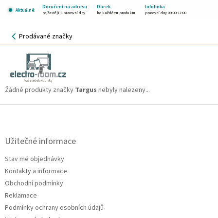
Přejít
Doručení na adresu
Dárek
Infolinka
Aktuálně:
na
nejčastěji 3 pracovní dny
ke každému produktu
pracovní dny 09:00-17:00
obsah
NÁKUPNÍ
Prodávané značky
KOŠÍK
Targus
CZK
Žádné produkty značky
Targus
nebyly nalezeny...
Z
á
p
a
Užitečné informace
t
Stav mé objednávky
í
Kontakty a informace
Obchodní podmínky
Reklamace
Podmínky ochrany osobních údajů