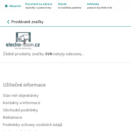
Přejít
Doručení na adresu
Dárek
Infolinka
Aktuálně:
na
nejčastěji 3 pracovní dny
ke každému produktu
pracovní dny 09:00-17:00
obsah
NÁKUPNÍ
Prodávané značky
KOŠÍK
SVN
CZK
Žádné produkty značky
SVN
nebyly nalezeny...
Z
á
p
a
Užitečné informace
t
Stav mé objednávky
í
Kontakty a informace
Obchodní podmínky
Reklamace
Podmínky ochrany osobních údajů