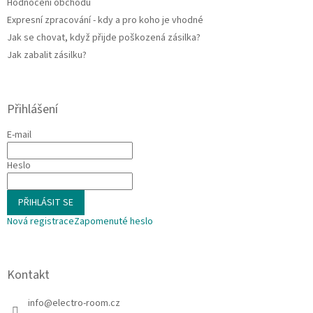
Hodnocení obchodu
Expresní zpracování - kdy a pro koho je vhodné
Jak se chovat, když přijde poškozená zásilka?
Jak zabalit zásilku?
Přihlášení
E-mail
Heslo
PŘIHLÁSIT SE
Nová registrace
Zapomenuté heslo
Kontakt
info
@
electro-room.cz