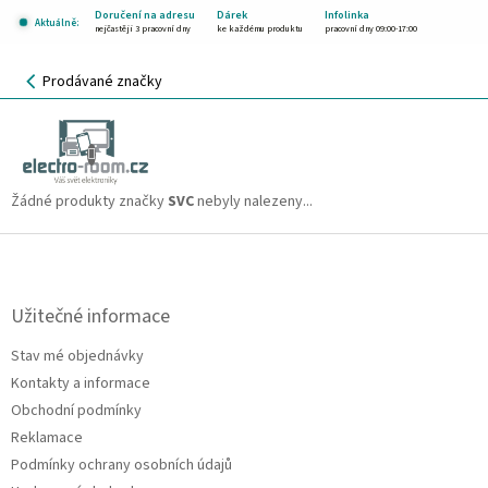
Přejít
Doručení na adresu
Dárek
Infolinka
Aktuálně:
na
nejčastěji 3 pracovní dny
ke každému produktu
pracovní dny 09:00-17:00
obsah
NÁKUPNÍ
Prodávané značky
KOŠÍK
SVC
CZK
Žádné produkty značky
SVC
nebyly nalezeny...
Z
á
p
a
Užitečné informace
t
Stav mé objednávky
í
Kontakty a informace
Obchodní podmínky
Reklamace
Podmínky ochrany osobních údajů