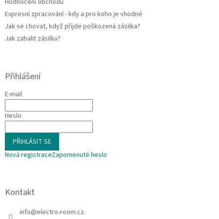
Hodnocení obchodu
Expresní zpracování - kdy a pro koho je vhodné
Jak se chovat, když přijde poškozená zásilka?
Jak zabalit zásilku?
Přihlášení
E-mail
Heslo
PŘIHLÁSIT SE
Nová registrace
Zapomenuté heslo
Kontakt
info
@
electro-room.cz