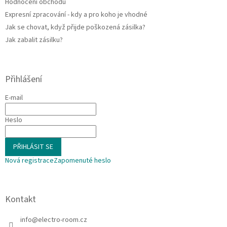
Hodnocení obchodu
Expresní zpracování - kdy a pro koho je vhodné
Jak se chovat, když přijde poškozená zásilka?
Jak zabalit zásilku?
Přihlášení
E-mail
Heslo
PŘIHLÁSIT SE
Nová registrace
Zapomenuté heslo
Kontakt
info
@
electro-room.cz