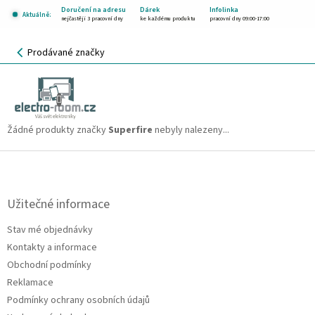
Přejít
Doručení na adresu
Dárek
Infolinka
Aktuálně:
na
nejčastěji 3 pracovní dny
ke každému produktu
pracovní dny 09:00-17:00
obsah
NÁKUPNÍ
Prodávané značky
KOŠÍK
Superfire
CZK
Žádné produkty značky
Superfire
nebyly nalezeny...
Z
á
p
a
Užitečné informace
t
Stav mé objednávky
í
Kontakty a informace
Obchodní podmínky
Reklamace
Podmínky ochrany osobních údajů