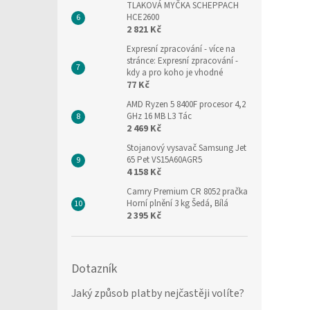
TLAKOVÁ MYČKA SCHEPPACH
HCE2600
2 821 Kč
Expresní zpracování
- více na
stránce: Expresní zpracování -
kdy a pro koho je vhodné
77 Kč
AMD Ryzen 5 8400F procesor 4,2
GHz 16 MB L3 Tác
2 469 Kč
Stojanový vysavač Samsung Jet
65 Pet VS15A60AGR5
4 158 Kč
Camry Premium CR 8052 pračka
Horní plnění 3 kg Šedá, Bílá
2 395 Kč
Dotazník
Jaký způsob platby nejčastěji volíte?