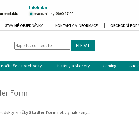
Infolinka
u produktu
pracovní dny 09:00-17:00
STAV MÉ OBJEDNÁVKY
KONTAKTY A INFORMACE
OBCHODNÍ POD
HLEDAT
Počítače a notebooky
Tiskárny a skenery
Gaming
Audio
ler Form
rodukty značky
Stadler Form
nebyly nalezeny...