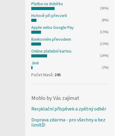
Platba na dobírku
(36%)
Hotově při převzetí
(8%)
Apple nebo Google Pay
(15%)
Bankovním převodem
(15%)
Online platební kartou
(24%)
Jiné
(2%)
Počet hlasů:
245
Mohlo by Vás zajímat
Recyklační příspěvek a zpětný odběr
Doprava zdarma - pro všechny a bez
limitů!