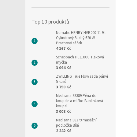
í
p
a
Top 10 produktů
n
e
Numatic HENRY HVR200-11 9 l
l
Cylindrový Suchý 620 W
Prachový sáček
4 167 Kč
Scheppach HCE3000 Tlaková
myčka
3 094 Kč
ZWILLING True Flow sada pánví
5 kusů
3 750 Kč
Medisana 88389 Pěna do
koupele a mléko Bublinková
koupel
3 008 Kč
Medisana 88379 masážní
podložka Bílá
2 242 Kč