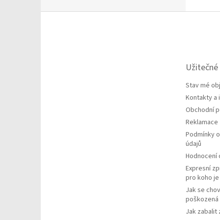
Z
á
p
a
t
Užitečné
í
Stav mé ob
Kontakty a
Obchodní 
Reklamace
Podmínky o
údajů
Hodnocení
Expresní zp
pro koho j
Jak se chov
poškozená 
Jak zabalit 