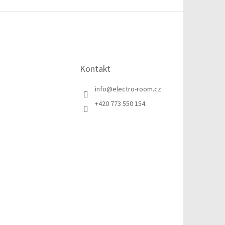
Kontakt
info
@
electro-room.cz
+420 773 550 154