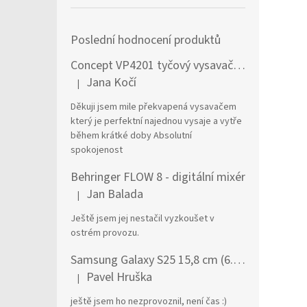
Poslední hodnocení produktů
Concept VP4201 tyčový vysavač / elektrický smeták Tyčový vysavač 2 v 1 AC Suché a mokré Bezsáčkové 0,6 l 90 W Černá, Stříbrná
Jana Kočí
|
Hodnocení produktu je 5 z 5 hvězdiček.
Děkuji jsem mile překvapená vysavačem
který je perfektní najednou vysaje a vytře
během krátké doby Absolutní
spokojenost
Behringer FLOW 8 - digitální mixér
Jan Balada
|
Hodnocení produktu je 5 z 5 hvězdiček.
Ještě jsem jej nestačil vyzkoušet v
ostrém provozu.
Samsung Galaxy S25 15,8 cm (6.2") Dual SIM Android 15 5G USB typu C 12 GB 256 GB 4000 mAh Námořnická modrá
Pavel Hruška
|
Hodnocení produktu je 1 z 5 hvězdiček.
ještě jsem ho nezprovoznil, není čas :)