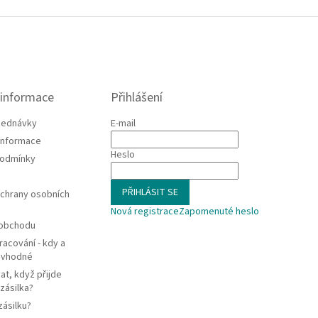
 informace
Přihlášení
jednávky
E-mail
 informace
Heslo
podmínky
PŘIHLÁSIT SE
chrany osobních
Nová registrace
Zapomenuté heslo
 obchodu
racování - kdy a
e vhodné
at, když přijde
zásilka?
zásilku?