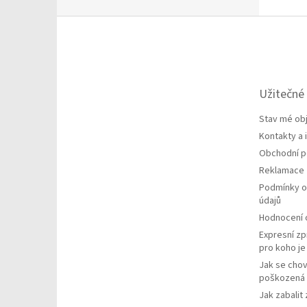
Z
á
p
a
t
Užitečné
í
Stav mé ob
Kontakty a
Obchodní 
Reklamace
Podmínky o
údajů
Hodnocení
Expresní zp
pro koho j
Jak se chov
poškozená 
Jak zabalit 