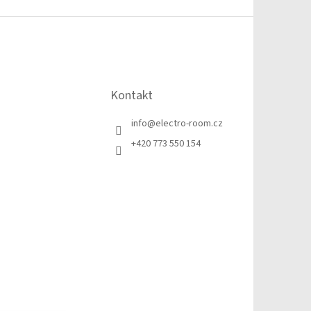
Kontakt
info
@
electro-room.cz
+420 773 550 154