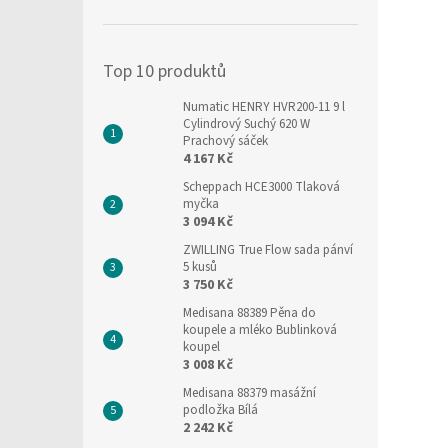
í
p
a
Top 10 produktů
n
e
Numatic HENRY HVR200-11 9 l
l
Cylindrový Suchý 620 W
Prachový sáček
4 167 Kč
Scheppach HCE3000 Tlaková
myčka
3 094 Kč
ZWILLING True Flow sada pánví
5 kusů
3 750 Kč
Medisana 88389 Pěna do
koupele a mléko Bublinková
koupel
3 008 Kč
Medisana 88379 masážní
podložka Bílá
2 242 Kč