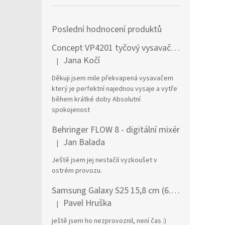
Poslední hodnocení produktů
Concept VP4201 tyčový vysavač / elektrický smeták Tyčový vysavač 2 v 1 AC Suché a mokré Bezsáčkové 0,6 l 90 W Černá, Stříbrná
Jana Kočí
|
Hodnocení produktu je 5 z 5 hvězdiček.
Děkuji jsem mile překvapená vysavačem
který je perfektní najednou vysaje a vytře
během krátké doby Absolutní
spokojenost
Behringer FLOW 8 - digitální mixér
Jan Balada
|
Hodnocení produktu je 5 z 5 hvězdiček.
Ještě jsem jej nestačil vyzkoušet v
ostrém provozu.
Samsung Galaxy S25 15,8 cm (6.2") Dual SIM Android 15 5G USB typu C 12 GB 256 GB 4000 mAh Námořnická modrá
Pavel Hruška
|
Hodnocení produktu je 1 z 5 hvězdiček.
ještě jsem ho nezprovoznil, není čas :)