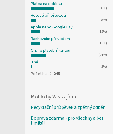
Platba na dobírku
(36%)
Hotově při převzetí
(8%)
Apple nebo Google Pay
(15%)
Bankovním převodem
(15%)
Online platební kartou
(24%)
Jiné
(2%)
Počet hlasů:
245
Mohlo by Vás zajímat
Recyklační příspěvek a zpětný odběr
Doprava zdarma - pro všechny a bez
limitů!