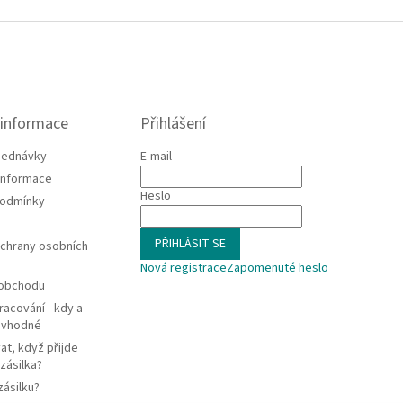
 informace
Přihlášení
jednávky
E-mail
 informace
Heslo
podmínky
PŘIHLÁSIT SE
chrany osobních
Nová registrace
Zapomenuté heslo
 obchodu
racování - kdy a
e vhodné
at, když přijde
zásilka?
zásilku?