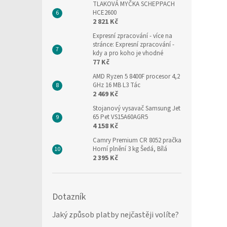
TLAKOVÁ MYČKA SCHEPPACH
HCE2600
2 821 Kč
Expresní zpracování
- více na
stránce: Expresní zpracování -
kdy a pro koho je vhodné
77 Kč
AMD Ryzen 5 8400F procesor 4,2
GHz 16 MB L3 Tác
2 469 Kč
Stojanový vysavač Samsung Jet
65 Pet VS15A60AGR5
4 158 Kč
Camry Premium CR 8052 pračka
Horní plnění 3 kg Šedá, Bílá
2 395 Kč
Dotazník
Jaký způsob platby nejčastěji volíte?