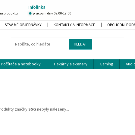
Infolinka
u produktu
pracovní dny 09:00-17:00
STAV MÉ OBJEDNÁVKY
KONTAKTY A INFORMACE
OBCHODNÍ POD
HLEDAT
Počítače a notebooky
Tiskárny a skenery
Gaming
Audio
rodukty značky
SSG
nebyly nalezeny...