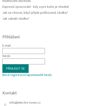
Hodnocení obchodu
Expresní zpracování - kdy a pro koho je vhodné
Jak se chovat, když přijde poškozená zásilka?
Jak zabalit zásilku?
Přihlášení
E-mail
Heslo
PŘIHLÁSIT SE
Nová registrace
Zapomenuté heslo
Kontakt
info
@
electro-room.cz