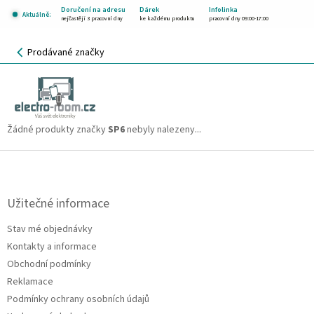
Přejít
Doručení na adresu
Dárek
Infolinka
Aktuálně:
na
nejčastěji 3 pracovní dny
ke každému produktu
pracovní dny 09:00-17:00
obsah
NÁKUPNÍ
Prodávané značky
KOŠÍK
SP6
CZK
Žádné produkty značky
SP6
nebyly nalezeny...
Z
á
p
a
Užitečné informace
t
Stav mé objednávky
í
Kontakty a informace
Obchodní podmínky
Reklamace
Podmínky ochrany osobních údajů