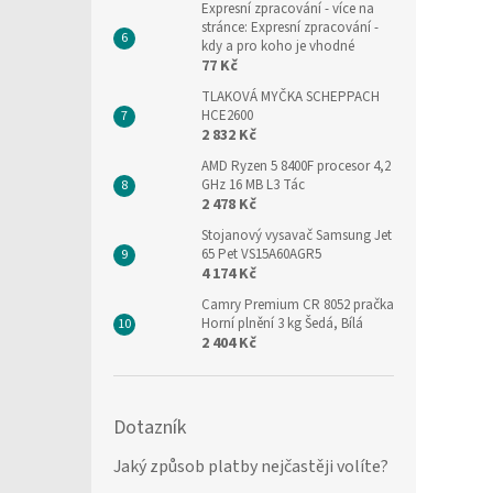
Expresní zpracování
- více na
stránce: Expresní zpracování -
kdy a pro koho je vhodné
77 Kč
TLAKOVÁ MYČKA SCHEPPACH
HCE2600
2 832 Kč
AMD Ryzen 5 8400F procesor 4,2
GHz 16 MB L3 Tác
2 478 Kč
Stojanový vysavač Samsung Jet
65 Pet VS15A60AGR5
4 174 Kč
Camry Premium CR 8052 pračka
Horní plnění 3 kg Šedá, Bílá
2 404 Kč
Dotazník
Jaký způsob platby nejčastěji volíte?