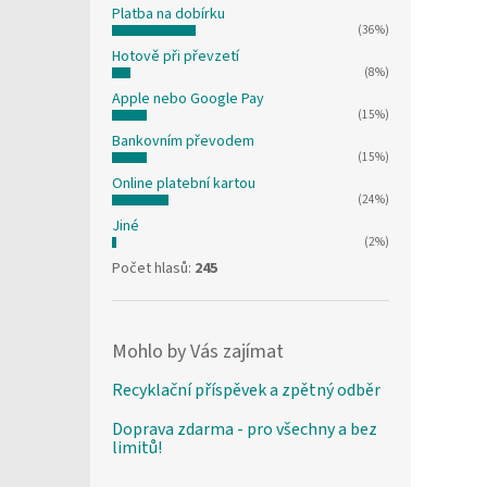
Platba na dobírku
(36%)
Hotově při převzetí
(8%)
Apple nebo Google Pay
(15%)
Bankovním převodem
(15%)
Online platební kartou
(24%)
Jiné
(2%)
Počet hlasů:
245
Mohlo by Vás zajímat
Recyklační příspěvek a zpětný odběr
Doprava zdarma - pro všechny a bez
limitů!