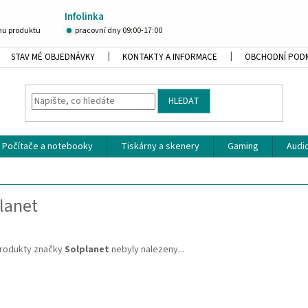
Infolinka
u produktu
pracovní dny 09:00-17:00
STAV MÉ OBJEDNÁVKY
KONTAKTY A INFORMACE
OBCHODNÍ POD
HLEDAT
Počítače a notebooky
Tiskárny a skenery
Gaming
Audio
lanet
rodukty značky
Solplanet
nebyly nalezeny...