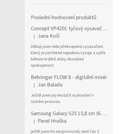
Poslední hodnocení produktů
Concept VP4201 tyčový vysavač / elektrický smeták Tyčový vysavač 2 v 1 AC Suché a mokré Bezsáčkové 0,6 l 90 W Černá, Stříbrná
Jana Kočí
|
Hodnocení produktu je 5 z 5 hvězdiček.
Děkuji jsem mile překvapená vysavačem
který je perfektní najednou vysaje a vytře
během krátké doby Absolutní
spokojenost
Behringer FLOW 8 - digitální mixér
Jan Balada
|
Hodnocení produktu je 5 z 5 hvězdiček.
Ještě jsem jej nestačil vyzkoušet v
ostrém provozu.
Samsung Galaxy S25 15,8 cm (6.2") Dual SIM Android 15 5G USB typu C 12 GB 256 GB 4000 mAh Námořnická modrá
Pavel Hruška
|
Hodnocení produktu je 1 z 5 hvězdiček.
ještě jsem ho nezprovoznil, není čas :)