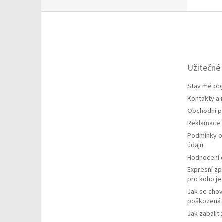
Z
á
p
a
t
Užitečné
í
Stav mé ob
Kontakty a
Obchodní 
Reklamace
Podmínky o
údajů
Hodnocení
Expresní zp
pro koho j
Jak se chov
poškozená 
Jak zabalit 