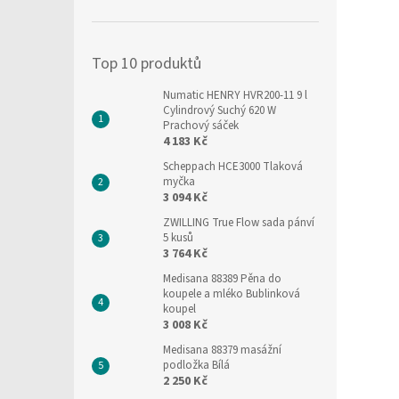
í
p
a
Top 10 produktů
n
e
Numatic HENRY HVR200-11 9 l
l
Cylindrový Suchý 620 W
Prachový sáček
4 183 Kč
Scheppach HCE3000 Tlaková
myčka
3 094 Kč
ZWILLING True Flow sada pánví
5 kusů
3 764 Kč
Medisana 88389 Pěna do
koupele a mléko Bublinková
koupel
3 008 Kč
Medisana 88379 masážní
podložka Bílá
2 250 Kč