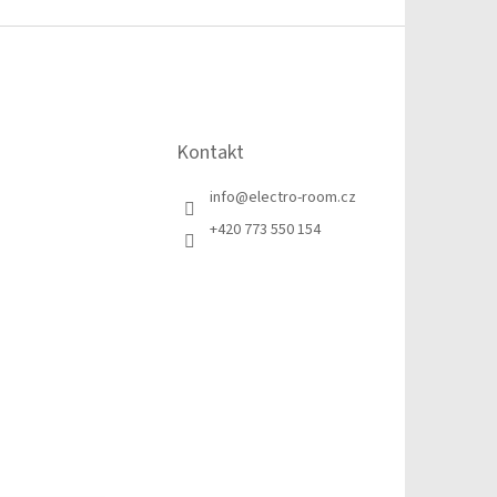
Kontakt
info
@
electro-room.cz
+420 773 550 154