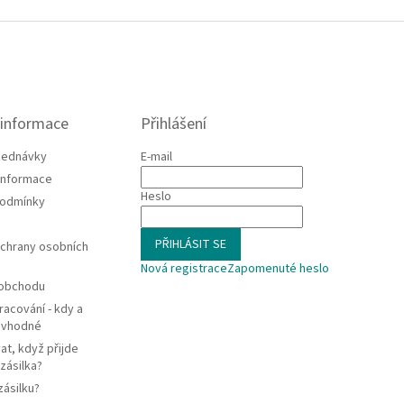
 informace
Přihlášení
jednávky
E-mail
 informace
Heslo
podmínky
PŘIHLÁSIT SE
chrany osobních
Nová registrace
Zapomenuté heslo
 obchodu
racování - kdy a
e vhodné
at, když přijde
zásilka?
zásilku?