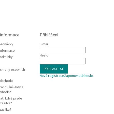
 informace
Přihlášení
jednávky
E-mail
 informace
Heslo
podmínky
PŘIHLÁSIT SE
chrany osobních
Nová registrace
Zapomenuté heslo
 obchodu
racování - kdy a
e vhodné
at, když přijde
zásilka?
zásilku?