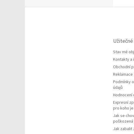
Z
á
p
a
t
Užitečné
í
Stav mé ob
Kontakty a
Obchodní 
Reklamace
Podmínky o
údajů
Hodnocení
Expresní zp
pro koho j
Jak se chov
poškozená 
Jak zabalit 