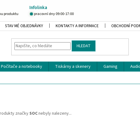
Infolinka
u produktu
pracovní dny 09:00-17:00
STAV MÉ OBJEDNÁVKY
KONTAKTY A INFORMACE
OBCHODNÍ POD
HLEDAT
Počítače a notebooky
Tiskárny a skenery
Gaming
Audio
rodukty značky
SOC
nebyly nalezeny...