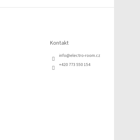
Kontakt
info
@
electro-room.cz
+420 773 550 154