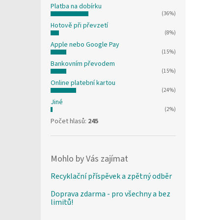
Platba na dobírku
(36%)
Hotově při převzetí
(8%)
Apple nebo Google Pay
(15%)
Bankovním převodem
(15%)
Online platební kartou
(24%)
Jiné
(2%)
Počet hlasů:
245
Mohlo by Vás zajímat
Recyklační příspěvek a zpětný odběr
Doprava zdarma - pro všechny a bez
limitů!