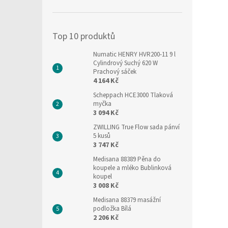
í
p
a
Top 10 produktů
n
e
Numatic HENRY HVR200-11 9 l
l
Cylindrový Suchý 620 W
Prachový sáček
4 164 Kč
Scheppach HCE3000 Tlaková
myčka
3 094 Kč
ZWILLING True Flow sada pánví
5 kusů
3 747 Kč
Medisana 88389 Pěna do
koupele a mléko Bublinková
koupel
3 008 Kč
Medisana 88379 masážní
podložka Bílá
2 206 Kč