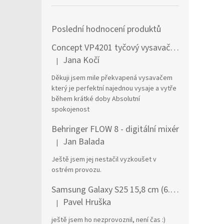
Poslední hodnocení produktů
Concept VP4201 tyčový vysavač / elektrický smeták Tyčový vysavač 2 v 1 AC Suché a mokré Bezsáčkové 0,6 l 90 W Černá, Stříbrná
Jana Kočí
|
Hodnocení produktu je 5 z 5 hvězdiček.
Děkuji jsem mile překvapená vysavačem
který je perfektní najednou vysaje a vytře
během krátké doby Absolutní
spokojenost
Behringer FLOW 8 - digitální mixér
Jan Balada
|
Hodnocení produktu je 5 z 5 hvězdiček.
Ještě jsem jej nestačil vyzkoušet v
ostrém provozu.
Samsung Galaxy S25 15,8 cm (6.2") Dual SIM Android 15 5G USB typu C 12 GB 256 GB 4000 mAh Námořnická modrá
Pavel Hruška
|
Hodnocení produktu je 1 z 5 hvězdiček.
ještě jsem ho nezprovoznil, není čas :)