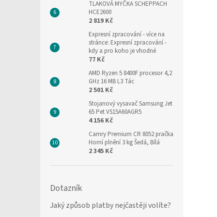
TLAKOVÁ MYČKA SCHEPPACH
HCE2600
2 819 Kč
Expresní zpracování
- více na
stránce: Expresní zpracování -
kdy a pro koho je vhodné
77 Kč
AMD Ryzen 5 8400F procesor 4,2
GHz 16 MB L3 Tác
2 501 Kč
Stojanový vysavač Samsung Jet
65 Pet VS15A60AGR5
4 156 Kč
Camry Premium CR 8052 pračka
Horní plnění 3 kg Šedá, Bílá
2 345 Kč
Dotazník
Jaký způsob platby nejčastěji volíte?