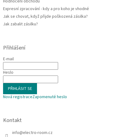
Hodnocení obchodu
Expresní zpracování - kdy a pro koho je vhodné
Jak se chovat, když přijde poškozená zásilka?
Jak zabalit zásilku?
Přihlášení
E-mail
Heslo
PŘIHLÁSIT SE
Nová registrace
Zapomenuté heslo
Kontakt
info
@
electro-room.cz