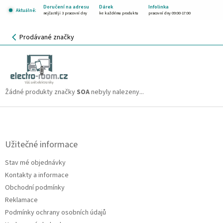
Přejít
Doručení na adresu
Dárek
Infolinka
Aktuálně:
na
nejčastěji 3 pracovní dny
ke každému produktu
pracovní dny 09:00-17:00
obsah
NÁKUPNÍ
Prodávané značky
KOŠÍK
SOA
CZK
Žádné produkty značky
SOA
nebyly nalezeny...
Z
á
p
a
Užitečné informace
t
Stav mé objednávky
í
Kontakty a informace
Obchodní podmínky
Reklamace
Podmínky ochrany osobních údajů