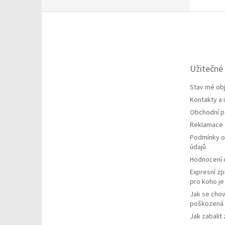
Z
á
p
a
t
Užitečné
í
Stav mé ob
Kontakty a
Obchodní 
Reklamace
Podmínky o
údajů
Hodnocení
Expresní zp
pro koho j
Jak se chov
poškozená 
Jak zabalit 