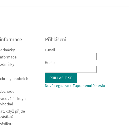
 informace
Přihlášení
jednávky
E-mail
 informace
Heslo
podmínky
PŘIHLÁSIT SE
chrany osobních
Nová registrace
Zapomenuté heslo
 obchodu
racování - kdy a
e vhodné
at, když přijde
zásilka?
zásilku?