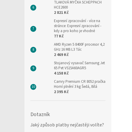
TLAKOVÁ MYČKA SCHEPPACH
HCE2600
2 821 Kč
Expresní zpracování
- více na
stránce: Expresní zpracování -
kdy a pro koho je vhodné
77 Kč
AMD Ryzen 5 8400F procesor 4,2
GHz 16 MB L3 Tác
2 469 Kč
Stojanový vysavač Samsung Jet
65 Pet VS15A60AGR5
4 158 Kč
Camry Premium CR 8052 pračka
Horní plnění 3 kg Šedá, Bílá
2 395 Kč
Dotazník
Jaký způsob platby nejčastěji volíte?