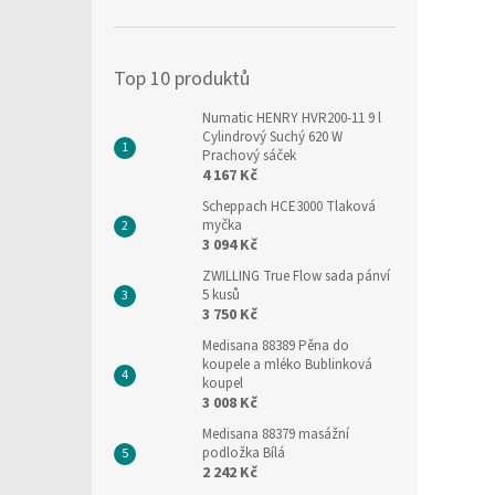
í
p
a
Top 10 produktů
n
e
Numatic HENRY HVR200-11 9 l
l
Cylindrový Suchý 620 W
Prachový sáček
4 167 Kč
Scheppach HCE3000 Tlaková
myčka
3 094 Kč
ZWILLING True Flow sada pánví
5 kusů
3 750 Kč
Medisana 88389 Pěna do
koupele a mléko Bublinková
koupel
3 008 Kč
Medisana 88379 masážní
podložka Bílá
2 242 Kč