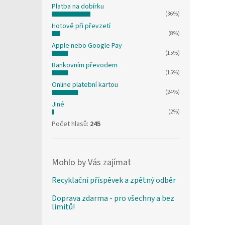
Platba na dobírku
(36%)
Hotově při převzetí
(8%)
Apple nebo Google Pay
(15%)
Bankovním převodem
(15%)
Online platební kartou
(24%)
Jiné
(2%)
Počet hlasů:
245
Mohlo by Vás zajímat
Recyklační příspěvek a zpětný odběr
Doprava zdarma - pro všechny a bez
limitů!