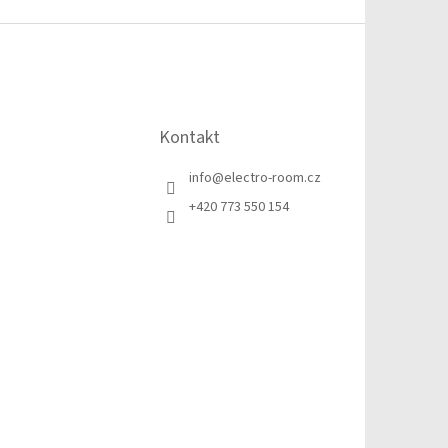
Kontakt
info
@
electro-room.cz
+420 773 550 154