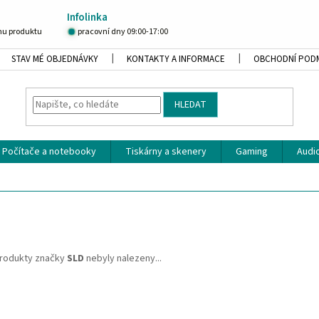
Infolinka
u produktu
pracovní dny 09:00-17:00
STAV MÉ OBJEDNÁVKY
KONTAKTY A INFORMACE
OBCHODNÍ POD
HLEDAT
Počítače a notebooky
Tiskárny a skenery
Gaming
Audio
rodukty značky
SLD
nebyly nalezeny...