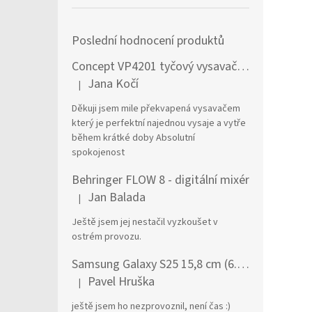
Poslední hodnocení produktů
Concept VP4201 tyčový vysavač / elektrický smeták Tyčový vysavač 2 v 1 AC Suché a mokré Bezsáčkové 0,6 l 90 W Černá, Stříbrná
Jana Kočí
|
Hodnocení produktu je 5 z 5 hvězdiček.
Děkuji jsem mile překvapená vysavačem
který je perfektní najednou vysaje a vytře
během krátké doby Absolutní
spokojenost
Behringer FLOW 8 - digitální mixér
Jan Balada
|
Hodnocení produktu je 5 z 5 hvězdiček.
Ještě jsem jej nestačil vyzkoušet v
ostrém provozu.
Samsung Galaxy S25 15,8 cm (6.2") Dual SIM Android 15 5G USB typu C 12 GB 256 GB 4000 mAh Námořnická modrá
Pavel Hruška
|
Hodnocení produktu je 1 z 5 hvězdiček.
ještě jsem ho nezprovoznil, není čas :)