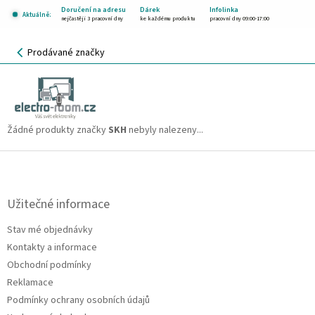
Přejít
Doručení na adresu
Dárek
Infolinka
Aktuálně:
na
nejčastěji 3 pracovní dny
ke každému produktu
pracovní dny 09:00-17:00
obsah
NÁKUPNÍ
Prodávané značky
KOŠÍK
SKH
CZK
Žádné produkty značky
SKH
nebyly nalezeny...
Z
á
p
a
Užitečné informace
t
Stav mé objednávky
í
Kontakty a informace
Obchodní podmínky
Reklamace
Podmínky ochrany osobních údajů