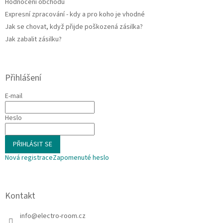
Hodnocení obchodu
Expresní zpracování - kdy a pro koho je vhodné
Jak se chovat, když přijde poškozená zásilka?
Jak zabalit zásilku?
Přihlášení
E-mail
Heslo
PŘIHLÁSIT SE
Nová registrace
Zapomenuté heslo
Kontakt
info
@
electro-room.cz