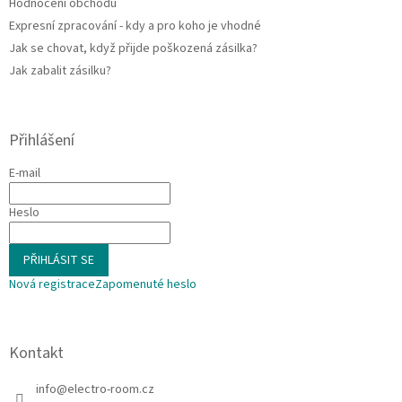
Hodnocení obchodu
Expresní zpracování - kdy a pro koho je vhodné
Jak se chovat, když přijde poškozená zásilka?
Jak zabalit zásilku?
Přihlášení
E-mail
Heslo
PŘIHLÁSIT SE
Nová registrace
Zapomenuté heslo
Kontakt
info
@
electro-room.cz