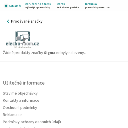
Přejít
Doručení na adresu
Dárek
Infolinka
Aktuálně:
na
nejčastěji 3 pracovní dny
ke každému produktu
pracovní dny 09:00-17:00
obsah
NÁKUPNÍ
Prodávané značky
KOŠÍK
Sigma
CZK
Žádné produkty značky
Sigma
nebyly nalezeny...
Z
á
p
a
Užitečné informace
t
Stav mé objednávky
í
Kontakty a informace
Obchodní podmínky
Reklamace
Podmínky ochrany osobních údajů