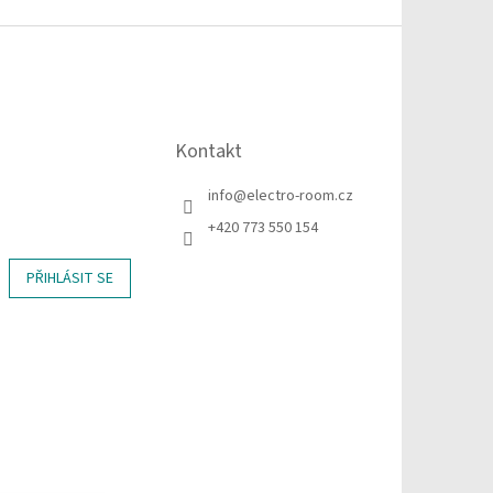
Kontakt
info
@
electro-room.cz
+420 773 550 154
PŘIHLÁSIT SE