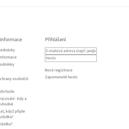
 informace
Přihlášení
jednávky
 informace
podmínky
Nová registrace
Zapomenuté heslo
chrany osobních
 obchodu
racování - kdy a
e vhodné
at, když přijde
zásilka?
zásilku?