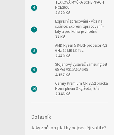
TLAKOVÁ MYČKA SCHEPPACH
HCE2600
2 820 Kč
Expresní zpracování
- více na
stránce: Expresní zpracování -
kdy a pro koho je vhodné
77 Kč
AMD Ryzen 5 8400F procesor 4,2
GHz 16 MB L3 Tác
2 470 Kč
Stojanový vysavač Samsung Jet
65 Pet VS15A60AGR5
4 157 Kč
Camry Premium CR 8052 pračka
Horní plnění 3 kg Šedá, Bílá
2 346 Kč
Dotazník
Jaký způsob platby nejčastěji volíte?