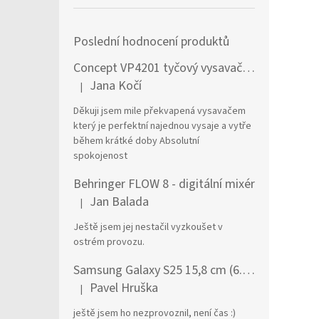
Poslední hodnocení produktů
Concept VP4201 tyčový vysavač / elektrický smeták Tyčový vysavač 2 v 1 AC Suché a mokré Bezsáčkové 0,6 l 90 W Černá, Stříbrná
Jana Kočí
|
Hodnocení produktu je 5 z 5 hvězdiček.
Děkuji jsem mile překvapená vysavačem
který je perfektní najednou vysaje a vytře
během krátké doby Absolutní
spokojenost
Behringer FLOW 8 - digitální mixér
Jan Balada
|
Hodnocení produktu je 5 z 5 hvězdiček.
Ještě jsem jej nestačil vyzkoušet v
ostrém provozu.
Samsung Galaxy S25 15,8 cm (6.2") Dual SIM Android 15 5G USB typu C 12 GB 256 GB 4000 mAh Námořnická modrá
Pavel Hruška
|
Hodnocení produktu je 1 z 5 hvězdiček.
ještě jsem ho nezprovoznil, není čas :)