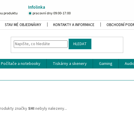
Infolinka
u produktu
pracovní dny 09:00-17:00
STAV MÉ OBJEDNÁVKY
KONTAKTY A INFORMACE
OBCHODNÍ POD
HLEDAT
Počítače a notebooky
Tiskárny a skenery
Gaming
Audio
rodukty značky
SHI
nebyly nalezeny...