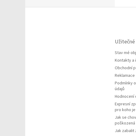
Z
á
p
a
t
Užitečné
í
Stav mé ob
Kontakty a
Obchodní 
Reklamace
Podmínky o
údajů
Hodnocení
Expresní zp
pro koho j
Jak se chov
poškozená 
Jak zabalit 