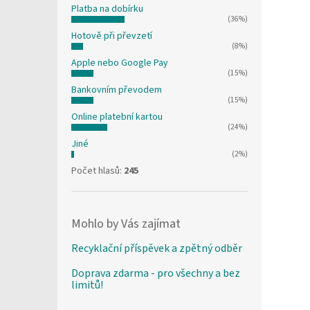
Platba na dobírku
(36%)
Hotově při převzetí
(8%)
Apple nebo Google Pay
(15%)
Bankovním převodem
(15%)
Online platební kartou
(24%)
Jiné
(2%)
Počet hlasů:
245
Mohlo by Vás zajímat
Recyklační příspěvek a zpětný odběr
Doprava zdarma - pro všechny a bez
limitů!