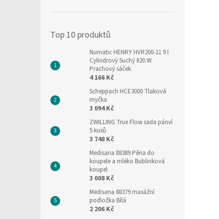
í
p
a
Top 10 produktů
n
e
Numatic HENRY HVR200-11 9 l
l
Cylindrový Suchý 620 W
Prachový sáček
4 166 Kč
Scheppach HCE3000 Tlaková
myčka
3 094 Kč
ZWILLING True Flow sada pánví
5 kusů
3 748 Kč
Medisana 88389 Pěna do
koupele a mléko Bublinková
koupel
3 008 Kč
Medisana 88379 masážní
podložka Bílá
2 206 Kč