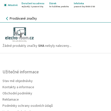
Přejít
Doručení na adresu
Dárek
Infolinka
Aktuálně:
na
nejčastěji 3 pracovní dny
ke každému produktu
pracovní dny 09:00-17:00
obsah
NÁKUPNÍ
Prodávané značky
KOŠÍK
SHA
CZK
Žádné produkty značky
SHA
nebyly nalezeny...
Z
á
p
a
Užitečné informace
t
Stav mé objednávky
í
Kontakty a informace
Obchodní podmínky
Reklamace
Podmínky ochrany osobních údajů