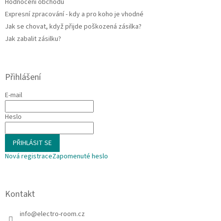
Hodnocení obchodu
Expresní zpracování - kdy a pro koho je vhodné
Jak se chovat, když přijde poškozená zásilka?
Jak zabalit zásilku?
Přihlášení
E-mail
Heslo
PŘIHLÁSIT SE
Nová registrace
Zapomenuté heslo
Kontakt
info
@
electro-room.cz