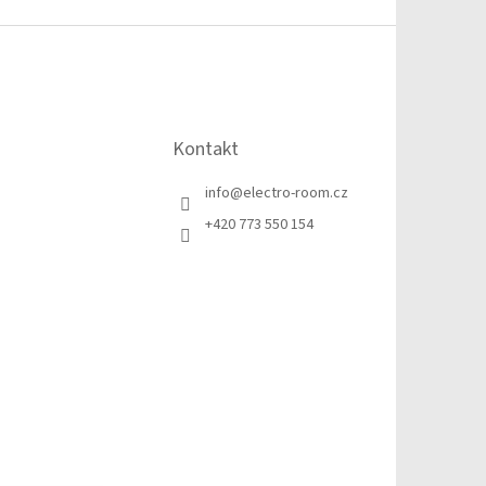
Kontakt
info
@
electro-room.cz
+420 773 550 154