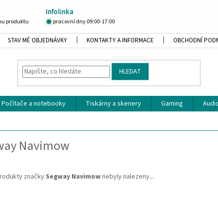
Infolinka
u produktu
pracovní dny 09:00-17:00
STAV MÉ OBJEDNÁVKY
KONTAKTY A INFORMACE
OBCHODNÍ POD
HLEDAT
Počítače a notebooky
Tiskárny a skenery
Gaming
Audio
way Navimow
rodukty značky
Segway Navimow
nebyly nalezeny...