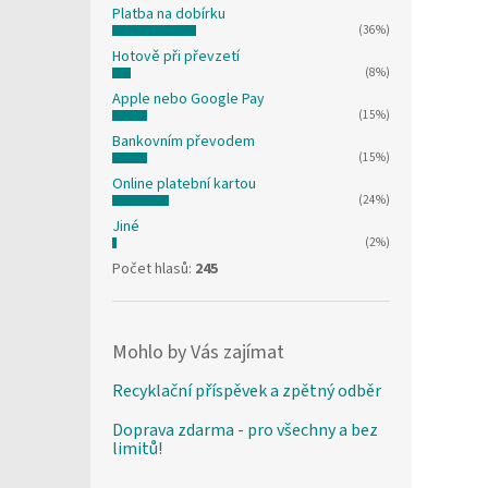
Platba na dobírku
(36%)
Hotově při převzetí
(8%)
Apple nebo Google Pay
(15%)
Bankovním převodem
(15%)
Online platební kartou
(24%)
Jiné
(2%)
Počet hlasů:
245
Mohlo by Vás zajímat
Recyklační příspěvek a zpětný odběr
Doprava zdarma - pro všechny a bez
limitů!