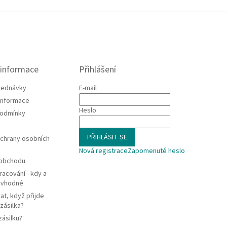
 informace
Přihlášení
jednávky
E-mail
 informace
Heslo
podmínky
PŘIHLÁSIT SE
chrany osobních
Nová registrace
Zapomenuté heslo
 obchodu
racování - kdy a
e vhodné
at, když přijde
zásilka?
zásilku?