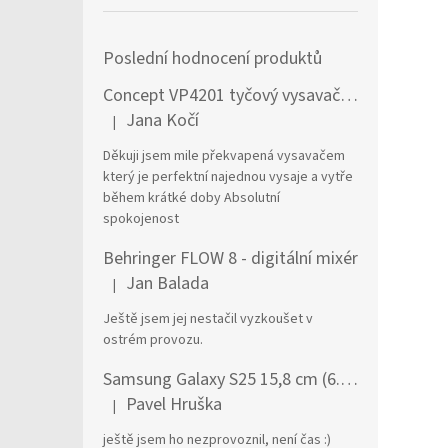
Poslední hodnocení produktů
Concept VP4201 tyčový vysavač / elektrický smeták Tyčový vysavač 2 v 1 AC Suché a mokré Bezsáčkové 0,6 l 90 W Černá, Stříbrná
Jana Kočí
|
Hodnocení produktu je 5 z 5 hvězdiček.
Děkuji jsem mile překvapená vysavačem
který je perfektní najednou vysaje a vytře
během krátké doby Absolutní
spokojenost
Behringer FLOW 8 - digitální mixér
Jan Balada
|
Hodnocení produktu je 5 z 5 hvězdiček.
Ještě jsem jej nestačil vyzkoušet v
ostrém provozu.
Samsung Galaxy S25 15,8 cm (6.2") Dual SIM Android 15 5G USB typu C 12 GB 256 GB 4000 mAh Námořnická modrá
Pavel Hruška
|
Hodnocení produktu je 1 z 5 hvězdiček.
ještě jsem ho nezprovoznil, není čas :)