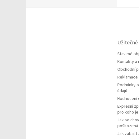
Z
á
p
a
t
Užitečné
í
Stav mé ob
Kontakty a
Obchodní 
Reklamace
Podmínky o
údajů
Hodnocení
Expresní zp
pro koho j
Jak se chov
poškozená 
Jak zabalit 