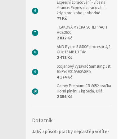
Expresní zpracování
- více na
stránce: Expresní zpracování -
kdy a pro koho je vhodné
77 Kč
TLAKOVÁ MYČKA SCHEPPACH
HCE2600
2 832 Kč
AMD Ryzen 5 8400F procesor 4,2
GHz 16 MB L3 Tác
2 478 Kč
Stojanový vysavač Samsung Jet
65 Pet VS15A60AGR5
4 174 Kč
Camry Premium CR 8052 pračka
Horní plnění 3 kg Šedá, Bílá
2 356 Kč
Dotazník
Jaký způsob platby nejčastěji volíte?