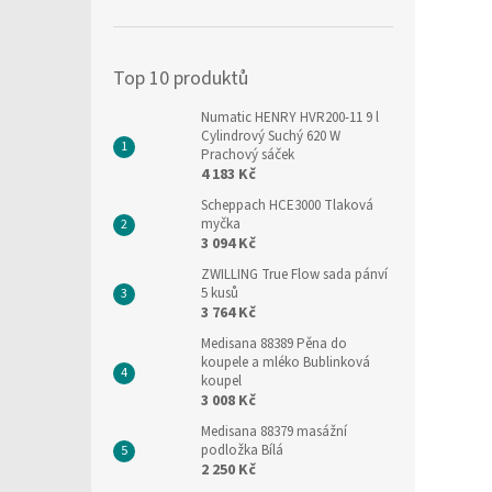
í
p
a
Top 10 produktů
n
e
Numatic HENRY HVR200-11 9 l
l
Cylindrový Suchý 620 W
Prachový sáček
4 183 Kč
Scheppach HCE3000 Tlaková
myčka
3 094 Kč
ZWILLING True Flow sada pánví
5 kusů
3 764 Kč
Medisana 88389 Pěna do
koupele a mléko Bublinková
koupel
3 008 Kč
Medisana 88379 masážní
podložka Bílá
2 250 Kč